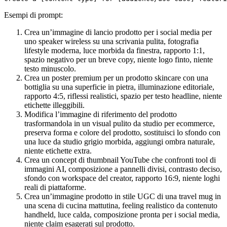
Esempi di prompt:
Crea un’immagine di lancio prodotto per i social media per
uno speaker wireless su una scrivania pulita, fotografia
lifestyle moderna, luce morbida da finestra, rapporto 1:1,
spazio negativo per un breve copy, niente logo finto, niente
testo minuscolo.
Crea un poster premium per un prodotto skincare con una
bottiglia su una superficie in pietra, illuminazione editoriale,
rapporto 4:5, riflessi realistici, spazio per testo headline, niente
etichette illeggibili.
Modifica l’immagine di riferimento del prodotto
trasformandola in un visual pulito da studio per ecommerce,
preserva forma e colore del prodotto, sostituisci lo sfondo con
una luce da studio grigio morbida, aggiungi ombra naturale,
niente etichette extra.
Crea un concept di thumbnail YouTube che confronti tool di
immagini AI, composizione a pannelli divisi, contrasto deciso,
sfondo con workspace del creator, rapporto 16:9, niente loghi
reali di piattaforme.
Crea un’immagine prodotto in stile UGC di una travel mug in
una scena di cucina mattutina, feeling realistico da contenuto
handheld, luce calda, composizione pronta per i social media,
niente claim esagerati sul prodotto.