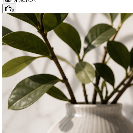
Data
:
2026-07-23
0