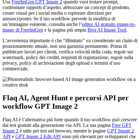
Usa
FreeImGen GPT Image 2
quando vuoi testare prompt,
confrontare rapporti d’aspetto, abbozzare un concept di prodotto,
creare visual per i social media o esplorare direzioni per
annunci/poster. Se il tuo workflow prevede la modifica di
un’immagine esistente, consulta anche l’
editor AI gratuito image-to-
image di FreeImGen
e la pagina più ampia
Best AI Image Tool
.
L’avvertenza importante è che “illimitato” va considerato un claim di
posizionamento attuale, non una garanzia permanente. Prima di
pubblicare lavori per clienti, verifica velocità della coda, regole sui
watermark, policy dei crediti, requisiti di registrazione, regole sulla
privacy, policy di archiviazione degli upload e termini d’uso
commerciale.
Flaq AI, Agent Hunt e percorsi API per
workflow GPT Image 2
Flaq AI è l’alternativa più forte quando il tuo workflow può crescere
dai test gratuiti alla generazione via API. La sua pagina
Free GPT
Image 2
è utile per test nel browser, mentre le pagine
GPT Image 2
API
e
GPT Image 2 Edit API
sono più rilevanti per sviluppatori che