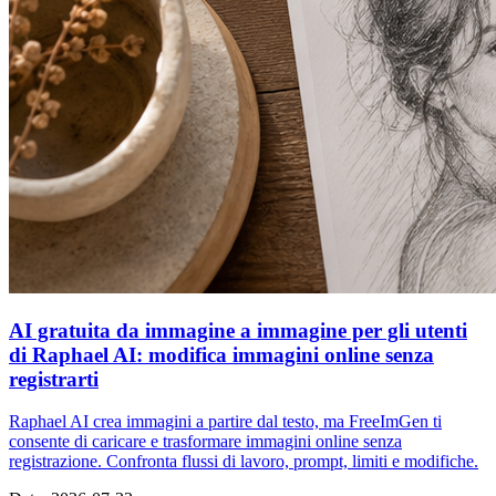
AI gratuita da immagine a immagine per gli utenti
di Raphael AI: modifica immagini online senza
registrarti
Raphael AI crea immagini a partire dal testo, ma FreeImGen ti
consente di caricare e trasformare immagini online senza
registrazione. Confronta flussi di lavoro, prompt, limiti e modifiche.