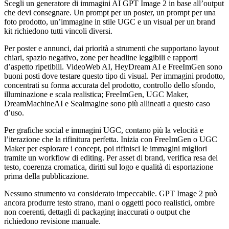
Scegli un generatore di immagini AI GPT Image 2 in base all’output
che devi consegnare. Un prompt per un poster, un prompt per una
foto prodotto, un’immagine in stile UGC e un visual per un brand
kit richiedono tutti vincoli diversi.
Per poster e annunci, dai priorità a strumenti che supportano layout
chiari, spazio negativo, zone per headline leggibili e rapporti
d’aspetto ripetibili. VideoWeb AI, HeyDream AI e FreeImGen sono
buoni posti dove testare questo tipo di visual. Per immagini prodotto,
concentrati su forma accurata del prodotto, controllo dello sfondo,
illuminazione e scala realistica; FreeImGen, UGC Maker,
DreamMachineAI e SeaImagine sono più allineati a questo caso
d’uso.
Per grafiche social e immagini UGC, contano più la velocità e
l’iterazione che la rifinitura perfetta. Inizia con FreeImGen o UGC
Maker per esplorare i concept, poi rifinisci le immagini migliori
tramite un workflow di editing. Per asset di brand, verifica resa del
testo, coerenza cromatica, diritti sul logo e qualità di esportazione
prima della pubblicazione.
Nessuno strumento va considerato impeccabile. GPT Image 2 può
ancora produrre testo strano, mani o oggetti poco realistici, ombre
non coerenti, dettagli di packaging inaccurati o output che
richiedono revisione manuale.