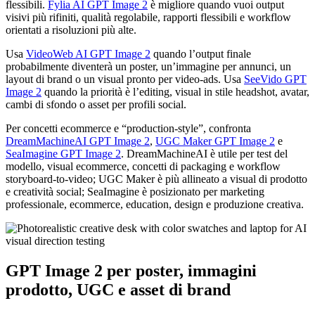
flessibili.
Fylia AI GPT Image 2
è migliore quando vuoi output
visivi più rifiniti, qualità regolabile, rapporti flessibili e workflow
orientati a risoluzioni più alte.
Usa
VideoWeb AI GPT Image 2
quando l’output finale
probabilmente diventerà un poster, un’immagine per annunci, un
layout di brand o un visual pronto per video-ads. Usa
SeeVido GPT
Image 2
quando la priorità è l’editing, visual in stile headshot, avatar,
cambi di sfondo o asset per profili social.
Per concetti ecommerce e “production-style”, confronta
DreamMachineAI GPT Image 2
,
UGC Maker GPT Image 2
e
SeaImagine GPT Image 2
. DreamMachineAI è utile per test del
modello, visual ecommerce, concetti di packaging e workflow
storyboard-to-video; UGC Maker è più allineato a visual di prodotto
e creatività social; SeaImagine è posizionato per marketing
professionale, ecommerce, education, design e produzione creativa.
GPT Image 2 per poster, immagini
prodotto, UGC e asset di brand