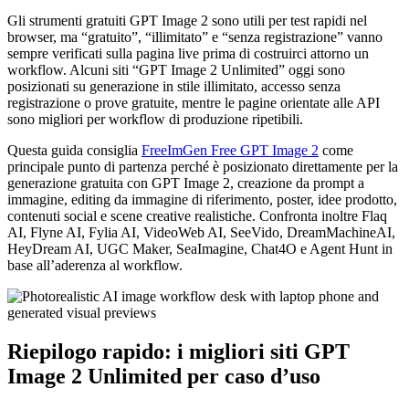
Gli strumenti gratuiti GPT Image 2 sono utili per test rapidi nel
browser, ma “gratuito”, “illimitato” e “senza registrazione” vanno
sempre verificati sulla pagina live prima di costruirci attorno un
workflow. Alcuni siti “GPT Image 2 Unlimited” oggi sono
posizionati su generazione in stile illimitato, accesso senza
registrazione o prove gratuite, mentre le pagine orientate alle API
sono migliori per workflow di produzione ripetibili.
Questa guida consiglia
FreeImGen Free GPT Image 2
come
principale punto di partenza perché è posizionato direttamente per la
generazione gratuita con GPT Image 2, creazione da prompt a
immagine, editing da immagine di riferimento, poster, idee prodotto,
contenuti social e scene creative realistiche. Confronta inoltre Flaq
AI, Flyne AI, Fylia AI, VideoWeb AI, SeeVido, DreamMachineAI,
HeyDream AI, UGC Maker, SeaImagine, Chat4O e Agent Hunt in
base all’aderenza al workflow.
Riepilogo rapido: i migliori siti GPT
Image 2 Unlimited per caso d’uso