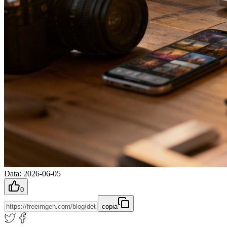
Data
:
2026-06-05
0
copia