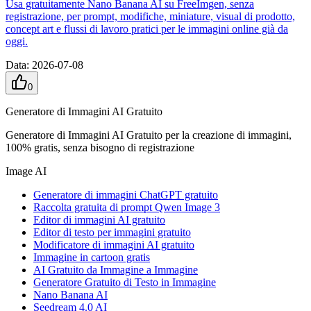
Usa gratuitamente Nano Banana AI su FreeImgen, senza
registrazione, per prompt, modifiche, miniature, visual di prodotto,
concept art e flussi di lavoro pratici per le immagini online già da
oggi.
Data
:
2026-07-08
0
Generatore di Immagini AI Gratuito
Generatore di Immagini AI Gratuito per la creazione di immagini,
100% gratis, senza bisogno di registrazione
Image AI
Generatore di immagini ChatGPT gratuito
Raccolta gratuita di prompt Qwen Image 3
Editor di immagini AI gratuito
Editor di testo per immagini gratuito
Modificatore di immagini AI gratuito
Immagine in cartoon gratis
AI Gratuito da Immagine a Immagine
Generatore Gratuito di Testo in Immagine
Nano Banana AI
Seedream 4.0 AI