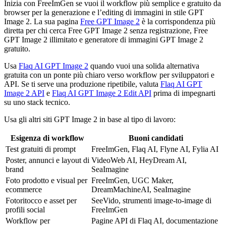
Inizia con FreeImGen se vuoi il workflow più semplice e gratuito da
browser per la generazione e l’editing di immagini in stile GPT
Image 2. La sua pagina
Free GPT Image 2
è la corrispondenza più
diretta per chi cerca Free GPT Image 2 senza registrazione, Free
GPT Image 2 illimitato e generatore di immagini GPT Image 2
gratuito.
Usa
Flaq AI GPT Image 2
quando vuoi una solida alternativa
gratuita con un ponte più chiaro verso workflow per sviluppatori e
API. Se ti serve una produzione ripetibile, valuta
Flaq AI GPT
Image 2 API
e
Flaq AI GPT Image 2 Edit API
prima di impegnarti
su uno stack tecnico.
Usa gli altri siti GPT Image 2 in base al tipo di lavoro:
Esigenza di workflow
Buoni candidati
Test gratuiti di prompt
FreeImGen, Flaq AI, Flyne AI, Fylia AI
Poster, annunci e layout di
VideoWeb AI, HeyDream AI,
brand
SeaImagine
Foto prodotto e visual per
FreeImGen, UGC Maker,
ecommerce
DreamMachineAI, SeaImagine
Fotoritocco e asset per
SeeVido, strumenti image-to-image di
profili social
FreeImGen
Workflow per
Pagine API di Flaq AI, documentazione