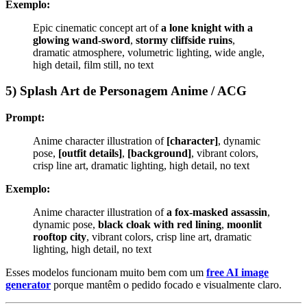
Exemplo:
Epic cinematic concept art of
a lone knight with a
glowing wand-sword
,
stormy cliffside ruins
,
dramatic atmosphere, volumetric lighting, wide angle,
high detail, film still, no text
5) Splash Art de Personagem Anime / ACG
Prompt:
Anime character illustration of
[character]
, dynamic
pose,
[outfit details]
,
[background]
, vibrant colors,
crisp line art, dramatic lighting, high detail, no text
Exemplo:
Anime character illustration of
a fox-masked assassin
,
dynamic pose,
black cloak with red lining
,
moonlit
rooftop city
, vibrant colors, crisp line art, dramatic
lighting, high detail, no text
Esses modelos funcionam muito bem com um
free AI image
generator
porque mantêm o pedido focado e visualmente claro.