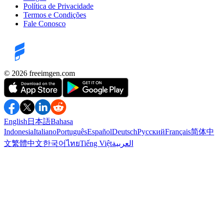
Política de Privacidade
Termos e Condições
Fale Conosco
©️ 2026
freeimgen.com
English
日本語
Bahasa
Indonesia
Italiano
Português
Español
Deutsch
Русский
Français
简体中
文
繁體中文
한국어
ไทย
Tiếng Việt
العربية