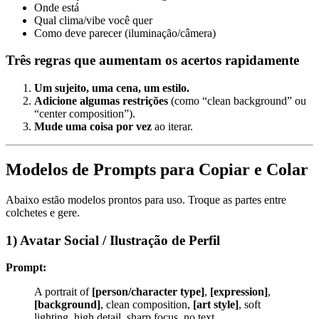
Onde está
Qual clima/vibe você quer
Como deve parecer (iluminação/câmera)
Três regras que aumentam os acertos rapidamente
Um sujeito, uma cena, um estilo.
Adicione algumas restrições
(como “clean background” ou
“center composition”).
Mude uma coisa por vez
ao iterar.
Modelos de Prompts para Copiar e Colar
Abaixo estão modelos prontos para uso. Troque as partes entre
colchetes e gere.
1) Avatar Social / Ilustração de Perfil
Prompt:
A portrait of
[person/character type]
,
[expression]
,
[background]
, clean composition,
[art style]
, soft
lighting, high detail, sharp focus, no text