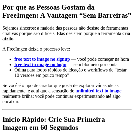
Por que as Pessoas Gostam da
FreeImgen: A Vantagem “Sem Barreiras”
Sejamos sinceros: a maioria das pessoas não desiste de ferramentas
criativas porque são difíceis. Elas desistem porque a ferramenta
cria
atrito
.
A FreeImgen deixa o processo leve:
free text to image no signup
— você pode começar na hora
free text to image no login
— sem bloqueio por conta
Ótima para loops rápidos de ideação e workflows de “testar
10 versões em pouco tempo”
Se você é o tipo de criador que gosta de explorar várias ideias
rapidamente, é aqui que a sensação de
unlimited text to image
realmente brilha: você pode continuar experimentando até algo
encaixar.
Início Rápido: Crie Sua Primeira
Imagem em 60 Segundos