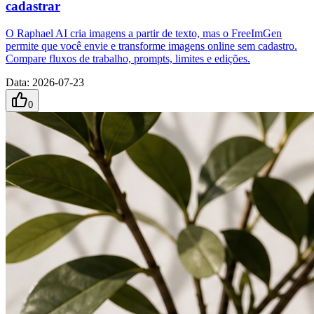
cadastrar
O Raphael AI cria imagens a partir de texto, mas o FreeImGen
permite que você envie e transforme imagens online sem cadastro.
Compare fluxos de trabalho, prompts, limites e edições.
Data
:
2026-07-23
0