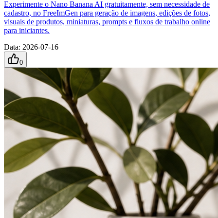
Experimente o Nano Banana AI gratuitamente, sem necessidade de
cadastro, no FreeImGen para geração de imagens, edições de fotos,
visuais de produtos, miniaturas, prompts e fluxos de trabalho online
para iniciantes.
Data
:
2026-07-16
0