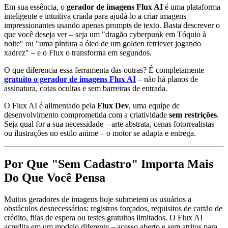
Em sua essência, o
gerador de imagens Flux AI
é uma plataforma
inteligente e intuitiva criada para ajudá-lo a criar imagens
impressionantes usando apenas prompts de texto. Basta descrever o
que você deseja ver – seja um "dragão cyberpunk em Tóquio à
noite" ou "uma pintura a óleo de um golden retriever jogando
xadrez" – e o Flux o transforma em segundos.
O que diferencia essa ferramenta das outras? É completamente
gratuito o gerador de imagens Flux AI
– não há planos de
assinatura, cotas ocultas e sem barreiras de entrada.
O Flux AI é alimentado pela
Flux Dev
, uma equipe de
desenvolvimento comprometida com a criatividade
sem restrições
.
Seja qual for a sua necessidade – arte abstrata, cenas fotorrealistas
ou ilustrações no estilo anime – o motor se adapta e entrega.
Por Que "Sem Cadastro" Importa Mais
Do Que Você Pensa
Muitos geradores de imagens hoje submetem os usuários a
obstáculos desnecessários: registros forçados, requisitos de cartão de
crédito, filas de espera ou testes gratuitos limitados. O Flux AI
acredita em um modelo diferente – acesso aberto e sem atritos para