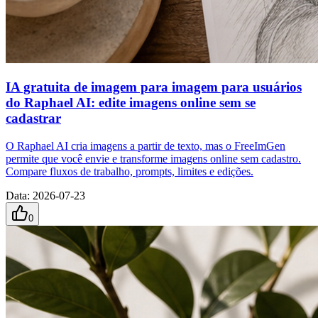
IA gratuita de imagem para imagem para usuários
do Raphael AI: edite imagens online sem se
cadastrar
O Raphael AI cria imagens a partir de texto, mas o FreeImGen
permite que você envie e transforme imagens online sem cadastro.
Compare fluxos de trabalho, prompts, limites e edições.
Data
:
2026-07-23
0