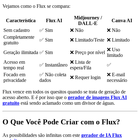
Vejamos como o Flux se compara:
Midjourney /
Característica
Flux AI
Canva AI
DALL·E
Sem cadastro
✅ Sim
❌ Não
❌ Não
Completamente
✅ Sim
❌ Limitado/Teste
❌ Limitado
gratuito
❌ Uso
Geração ilimitada
✅ Sim
❌ Preço por nível
limitado
Acesso em
❌ Lista de
✅ Instantâneo
✅
tempo real
espera/Fila
Focado em
✅ Não coleta
❌ E-mail
❌ Requer login
privacidade
dados
necessário
Flux vence em todos os quesitos quando se trata de geração de
acesso aberto. E é por isso que o
gerador de imagens Flux AI
gratuito
está sendo aclamado como um divisor de águas.
O Que Você Pode Criar com o Flux?
As possibilidades são infinitas com este
gerador de IA Flux