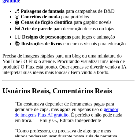
gratuito
:
🌌
Paisagens de fantasia
para campanhas de D&D
👗
Conceitos de moda
para portfólios
🤖
Cenas de ficção científica
para graphic novels
🖼️
Arte de parede
para decoração de casa ou lojas
🧙‍♂️
Designs de personagens
para jogos e animação
📚
Ilustrações de livros
e recursos visuais para educação
Precisa de imagens rápidas para um blog ou uma miniatura do
YouTube? O Flux o atende. Procurando visualizar uma ideia de
produto? O Flux está pronto. Quer apenas se divertir vendo a IA
interpretar suas ideias mais loucas? Bem-vindo a bordo.
Usuários Reais, Comentários Reais
"Eu costumava depender de ferramentas pagas para
gerar arte de capa, mas agora eu apenas uso o
gerador
de imagens Flux AI gratuito
. É perfeito e não pede nada
em troca." – Emily G., Editora Independente
"Como professora, eu precisava de algo que meus
alunos pudessem usar durante nossa aula de narrativa