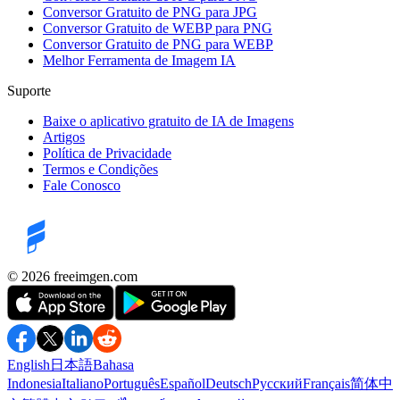
Conversor Gratuito de PNG para JPG
Conversor Gratuito de WEBP para PNG
Conversor Gratuito de PNG para WEBP
Melhor Ferramenta de Imagem IA
Suporte
Baixe o aplicativo gratuito de IA de Imagens
Artigos
Política de Privacidade
Termos e Condições
Fale Conosco
©️ 2026
freeimgen.com
English
日本語
Bahasa
Indonesia
Italiano
Português
Español
Deutsch
Русский
Français
简体中