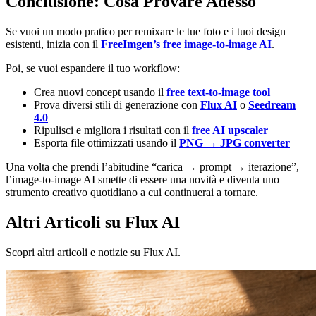
Conclusione: Cosa Provare Adesso
Se vuoi un modo pratico per remixare le tue foto e i tuoi design
esistenti, inizia con il
FreeImgen’s free image-to-image AI
.
Poi, se vuoi espandere il tuo workflow:
Crea nuovi concept usando il
free text-to-image tool
Prova diversi stili di generazione con
Flux AI
o
Seedream
4.0
Ripulisci e migliora i risultati con il
free AI upscaler
Esporta file ottimizzati usando il
PNG → JPG converter
Una volta che prendi l’abitudine “carica → prompt → iterazione”,
l’image-to-image AI smette di essere una novità e diventa uno
strumento creativo quotidiano a cui continuerai a tornare.
Altri Articoli su Flux AI
Scopri altri articoli e notizie su Flux AI.