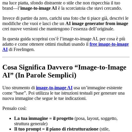
ma luce piatta, sfondo distraente o stile che non rispecchia il tuo
brand—l’
image-to-image AI
è la scorciatoia che stavi cercando.
Invece di partire da zero, carichi una foto che ti piace già, descrivi le
modifiche che vuoi e lasci che un
AI image generator from image
crei nuove versioni che mantengono l’essenza dell’originale.
In questa guida scoprirai cos’è l’image-to-image AI, per cosa è più
adatto e come ottenere ottimi risultati usando il
free image-to-image
AI
di FreeImgen.
Cosa Significa Davvero “Image-to-Image
AI” (In Parole Semplici)
Uno strumento di
image-to-image AI
usa un’immagine esistente
come “base”. Poi utilizza le tue istruzioni testuali per generare una
nuova immagine che segue le tue indicazioni.
Pensalo così:
La tua immagine = il progetto
(posa, layout, soggetto,
struttura generale)
Il tuo prompt = il piano di ristrutturazione
(stile,