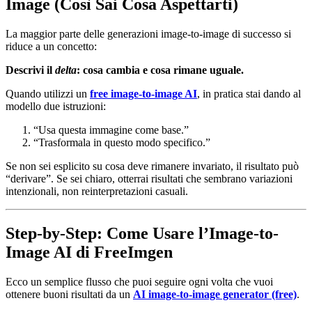
Image (Così Sai Cosa Aspettarti)
La maggior parte delle generazioni image-to-image di successo si
riduce a un concetto:
Descrivi il
delta
: cosa cambia e cosa rimane uguale.
Quando utilizzi un
free image-to-image AI
, in pratica stai dando al
modello due istruzioni:
“Usa questa immagine come base.”
“Trasformala in questo modo specifico.”
Se non sei esplicito su cosa deve rimanere invariato, il risultato può
“derivare”. Se sei chiaro, otterrai risultati che sembrano variazioni
intenzionali, non reinterpretazioni casuali.
Step-by-Step: Come Usare l’Image-to-
Image AI di FreeImgen
Ecco un semplice flusso che puoi seguire ogni volta che vuoi
ottenere buoni risultati da un
AI image-to-image generator (free)
.