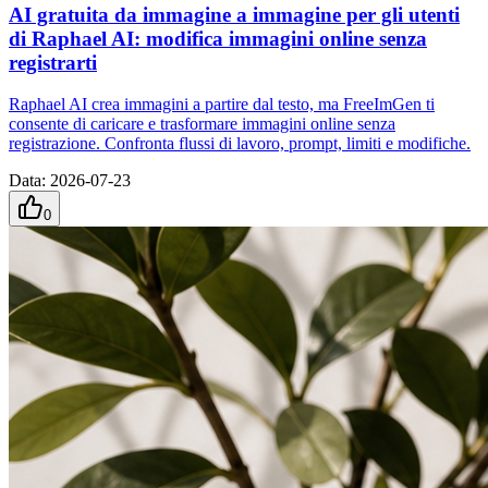
AI gratuita da immagine a immagine per gli utenti
di Raphael AI: modifica immagini online senza
registrarti
Raphael AI crea immagini a partire dal testo, ma FreeImGen ti
consente di caricare e trasformare immagini online senza
registrazione. Confronta flussi di lavoro, prompt, limiti e modifiche.
Data
:
2026-07-23
0