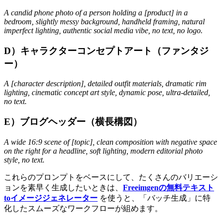
A candid phone photo of a person holding a [product] in a
bedroom, slightly messy background, handheld framing, natural
imperfect lighting, authentic social media vibe, no text, no logo.
D）キャラクターコンセプトアート（ファンタジ
ー）
A [character description], detailed outfit materials, dramatic rim
lighting, cinematic concept art style, dynamic pose, ultra-detailed,
no text.
E）ブログヘッダー（横長構図）
A wide 16:9 scene of [topic], clean composition with negative space
on the right for a headline, soft lighting, modern editorial photo
style, no text.
これらのプロンプトをベースにして、たくさんのバリエーシ
ョンを素早く生成したいときは、
Freeimgenの無料テキスト
toイメージジェネレーター
を使うと、「バッチ生成」に特
化したスムーズなワークフローが組めます。