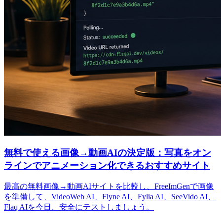
無料で使える画像→動画AIの決定版：写真をオン
ラインでアニメーション化できるおすすめサイト
最高の無料画像→動画AIサイトを比較し、FreeImGenで画像
を準備して、VideoWeb AI、Flyne AI、Fylia AI、SeeVido AI、
Flaq AIを今日、安全にテストしましょう。