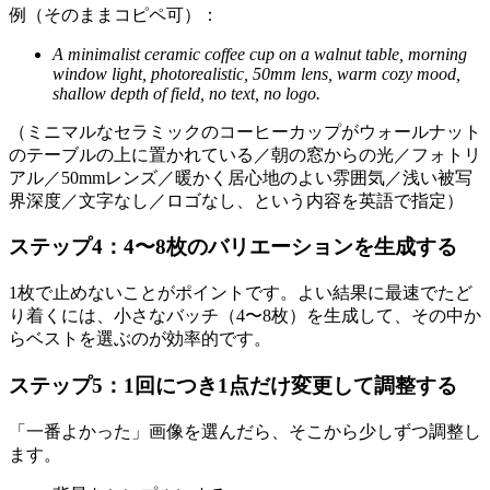
例（そのままコピペ可）：
A minimalist ceramic coffee cup on a walnut table, morning
window light, photorealistic, 50mm lens, warm cozy mood,
shallow depth of field, no text, no logo.
（ミニマルなセラミックのコーヒーカップがウォールナット
のテーブルの上に置かれている／朝の窓からの光／フォトリ
アル／50mmレンズ／暖かく居心地のよい雰囲気／浅い被写
界深度／文字なし／ロゴなし、という内容を英語で指定）
ステップ4：4〜8枚のバリエーションを生成する
1枚で止めないことがポイントです。よい結果に最速でたど
り着くには、小さなバッチ（4〜8枚）を生成して、その中か
らベストを選ぶのが効率的です。
ステップ5：1回につき1点だけ変更して調整する
「一番よかった」画像を選んだら、そこから少しずつ調整し
ます。