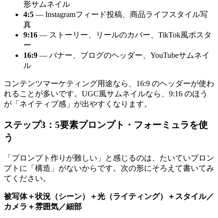
形サムネイル
4:5
— Instagramフィード投稿、商品ライフスタイル写
真
9:16
— ストーリー、リールのカバー、TikTok風ポスタ
ー
16:9
— バナー、ブログのヘッダー、YouTubeサムネイ
ル
コンテンツマーケティング用途なら、16:9 のヘッダーが使わ
れることが多いです。UGC風サムネイルなら、9:16 のほう
が「ネイティブ感」が出やすくなります。
ステップ3：5要素プロンプト・フォーミュラを使
う
「プロンプト作りが難しい」と感じるのは、たいていプロン
プトに「構造」がないからです。次の形にそろえて書いてみ
てください。
被写体＋状況（シーン）＋光（ライティング）＋スタイル／
カメラ＋雰囲気／細部