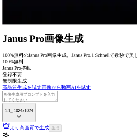
Janus Pro画像生成
100%無料のJanus Pro画像生成。Janus Pro.1 Schn
100%無料
Janus Pro搭載
登録不要
無制限生成
高品質生成を試す
画像から動画AIを試す
1:1
_
1024x1024
より高画質で生成
生成