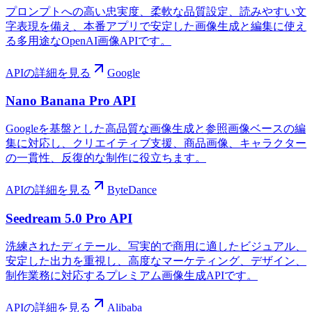
プロンプトへの高い忠実度、柔軟な品質設定、読みやすい文
字表現を備え、本番アプリで安定した画像生成と編集に使え
る多用途なOpenAI画像APIです。
APIの詳細を見る
Google
Nano Banana Pro API
Googleを基盤とした高品質な画像生成と参照画像ベースの編
集に対応し、クリエイティブ支援、商品画像、キャラクター
の一貫性、反復的な制作に役立ちます。
APIの詳細を見る
ByteDance
Seedream 5.0 Pro API
洗練されたディテール、写実的で商用に適したビジュアル、
安定した出力を重視し、高度なマーケティング、デザイン、
制作業務に対応するプレミアム画像生成APIです。
APIの詳細を見る
Alibaba