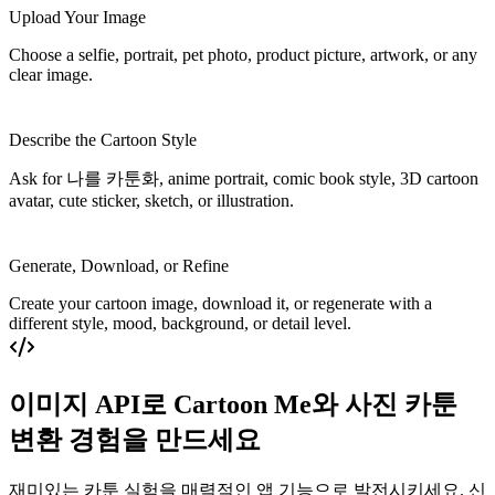
Upload Your Image
Choose a selfie, portrait, pet photo, product picture, artwork, or any
clear image.
Describe the Cartoon Style
Ask for 나를 카툰화, anime portrait, comic book style, 3D cartoon
avatar, cute sticker, sketch, or illustration.
Generate, Download, or Refine
Create your cartoon image, download it, or regenerate with a
different style, mood, background, or detail level.
이미지 API로 Cartoon Me와 사진 카툰
변환 경험을 만드세요
재미있는 카툰 실험을 매력적인 앱 기능으로 발전시키세요. 신