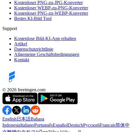
Kostenloser PNG-zu-JPG-Konverter
Kostenloser WEBP-zu-PNG-Konverter
Kostenloser PNG-zu-WEBP-Konverter
Bestes KI-Bild Tool
Support
Kostenlose Bild-KI-App erhalten
Artikel
Datenschutzrichtlinie
Allgemeine Geschäftsbedingungen
Kontakt
©️ 2026
freeimgen.com
English
日本語
Bahasa
Indonesia
Italiano
Português
Español
Deutsch
Русский
Français
简体中