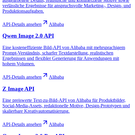
ausgearbeitete Details, realistische und kommerzielle Motive sowie
verlässliche Ergebnisse für anspruchsvolle Marketing-, Design- und
Produktionsaufgaben.
API-Details ansehen
Alibaba
Qwen Image 2.0 API
Eine kosteneffiziente Bild-API von Alibaba mit mehrsprachigem
Prompt-Verständnis, scharfer Textdarstellung, realistischen
Ergebnissen und flexibler Generierung für Anwendungen mit
hohem Volumen.
API-Details ansehen
Alibaba
Z Image API
Eine preiswerte Text-zu-Bild-API von Alibaba für Produktbilder,
Social-Media-Assets, redaktionelle Motive, Design-Prototypen und
skalierbare Kreativautomatisierung.
API-Details ansehen
Alibaba