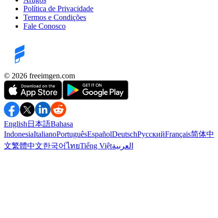
Política de Privacidade
Termos e Condições
Fale Conosco
©️ 2026
freeimgen.com
English
日本語
Bahasa
Indonesia
Italiano
Português
Español
Deutsch
Русский
Français
简体中
文
繁體中文
한국어
ไทย
Tiếng Việt
العربية