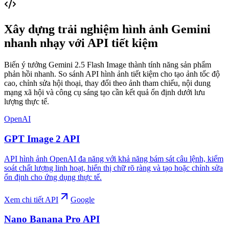
Xây dựng trải nghiệm hình ảnh Gemini
nhanh nhạy với API tiết kiệm
Biến ý tưởng Gemini 2.5 Flash Image thành tính năng sản phẩm
phản hồi nhanh. So sánh API hình ảnh tiết kiệm cho tạo ảnh tốc độ
cao, chỉnh sửa hội thoại, thay đổi theo ảnh tham chiếu, nội dung
mạng xã hội và công cụ sáng tạo cần kết quả ổn định dưới lưu
lượng thực tế.
OpenAI
GPT Image 2 API
API hình ảnh OpenAI đa năng với khả năng bám sát câu lệnh, kiểm
soát chất lượng linh hoạt, hiển thị chữ rõ ràng và tạo hoặc chỉnh sửa
ổn định cho ứng dụng thực tế.
Xem chi tiết API
Google
Nano Banana Pro API