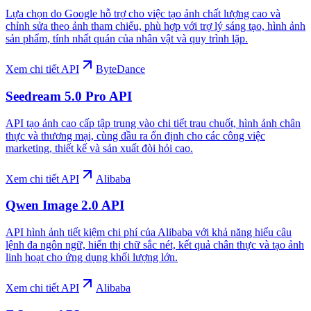
Lựa chọn do Google hỗ trợ cho việc tạo ảnh chất lượng cao và
chỉnh sửa theo ảnh tham chiếu, phù hợp với trợ lý sáng tạo, hình ảnh
sản phẩm, tính nhất quán của nhân vật và quy trình lặp.
Xem chi tiết API
ByteDance
Seedream 5.0 Pro API
API tạo ảnh cao cấp tập trung vào chi tiết trau chuốt, hình ảnh chân
thực và thương mại, cùng đầu ra ổn định cho các công việc
marketing, thiết kế và sản xuất đòi hỏi cao.
Xem chi tiết API
Alibaba
Qwen Image 2.0 API
API hình ảnh tiết kiệm chi phí của Alibaba với khả năng hiểu câu
lệnh đa ngôn ngữ, hiển thị chữ sắc nét, kết quả chân thực và tạo ảnh
linh hoạt cho ứng dụng khối lượng lớn.
Xem chi tiết API
Alibaba