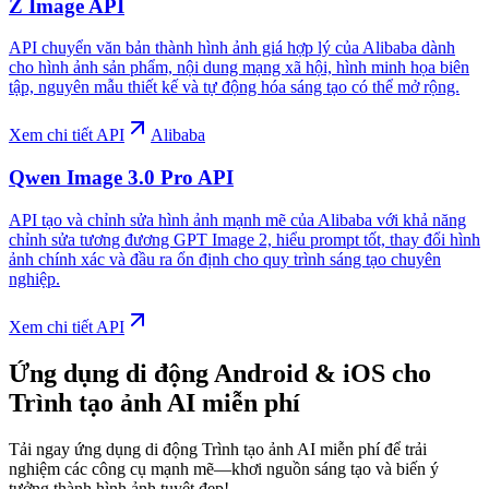
Z Image API
API chuyển văn bản thành hình ảnh giá hợp lý của Alibaba dành
cho hình ảnh sản phẩm, nội dung mạng xã hội, hình minh họa biên
tập, nguyên mẫu thiết kế và tự động hóa sáng tạo có thể mở rộng.
Xem chi tiết API
Alibaba
Qwen Image 3.0 Pro API
API tạo và chỉnh sửa hình ảnh mạnh mẽ của Alibaba với khả năng
chỉnh sửa tương đương GPT Image 2, hiểu prompt tốt, thay đổi hình
ảnh chính xác và đầu ra ổn định cho quy trình sáng tạo chuyên
nghiệp.
Xem chi tiết API
Ứng dụng di động Android & iOS cho
Trình tạo ảnh AI miễn phí
Tải ngay ứng dụng di động Trình tạo ảnh AI miễn phí để trải
nghiệm các công cụ mạnh mẽ—khơi nguồn sáng tạo và biến ý
tưởng thành hình ảnh tuyệt đẹp!