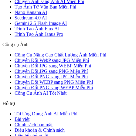
Chuyển Ảnh sang Ảnh AI Miễn Phí
Tạo Ảnh Từ Văn Bản Miễn Phí
Nano Banana AI
Seedream 4.0 AI
Gemini 2.5 Flash Image AI
Trình Tạo Ảnh Flux AI
Trình Tạo Ảnh Janus Pro
Công cụ Ảnh
Công Cụ Nâng Cao Chất Lượng Ảnh Miễn Phí
Chuyển Đổi WebP sang JPG Miễn Phí
Chuyển Đổi JPG sang WEBP Miễn Phí
Chuyển Đổi JPG sang PNG Miễn Phí
Chuyển Đổi PNG sang JPG Miễn Phí
Chuyển Đổi WEBP sang PNG Miễn Phí
Chuyển Đổi PNG sang WEBP Miễn Phí
Công Cụ Ảnh AI Tốt Nhất
Hỗ trợ
Tải Ứng Dụng Ảnh AI Miễn Phí
Bài viết
Chính sách bảo mật
Điều khoản & Chính sách
Liên hệ chúng tôi