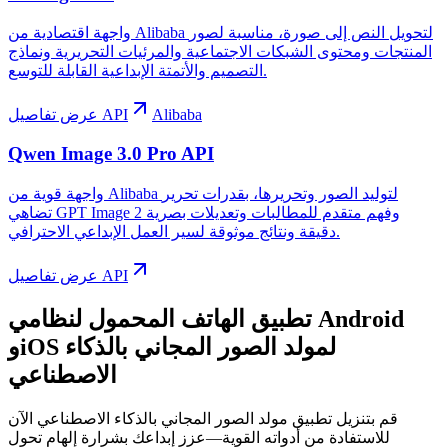
واجهة اقتصادية من Alibaba لتحويل النص إلى صورة، مناسبة لصور
المنتجات ومحتوى الشبكات الاجتماعية والمرئيات التحريرية ونماذج
التصميم والأتمتة الإبداعية القابلة للتوسع.
Alibaba
عرض تفاصيل API
Qwen Image 3.0 Pro API
واجهة قوية من Alibaba لتوليد الصور وتحريرها، بقدرات تحرير
تضاهي GPT Image 2 وفهم متقدم للمطالبات وتعديلات بصرية
دقيقة ونتائج موثوقة لسير العمل الإبداعي الاحترافي.
عرض تفاصيل API
تطبيق الهاتف المحمول لنظامي Android
وiOS لمولد الصور المجاني بالذكاء
الاصطناعي
قم بتنزيل تطبيق مولد الصور المجاني بالذكاء الاصطناعي الآن
للاستفادة من أدواته القوية—عزز إبداعك بشرارة إلهام تحول