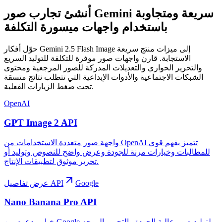
أنشئ تجارب صور Gemini سريعة ومتجاوبة
باستخدام واجهات ميسورة التكلفة
حوّل أفكار Gemini 2.5 Flash Image إلى ميزات منتج سريعة
الاستجابة. قارن واجهات صور موفرة للتكلفة للتوليد السريع
والتحرير الحواري والتعديلات المدركة للصور المرجعية ومحتوى
الشبكات الاجتماعية والأدوات الإبداعية التي تتطلب نتائج متسقة
تحت ضغط الزيارات الفعلية.
OpenAI
GPT Image 2 API
واجهة صور متعددة الاستخدامات من OpenAI تتميز بفهم قوي
للمطالبات وخيارات مرنة للجودة وعرض واضح للنصوص وتوليد أو
تحرير موثوق لتطبيقات الإنتاج.
Google
عرض تفاصيل API
Nano Banana Pro API
خيار مدعوم من Google لتوليد صور عالية الجودة والتحرير الموجه