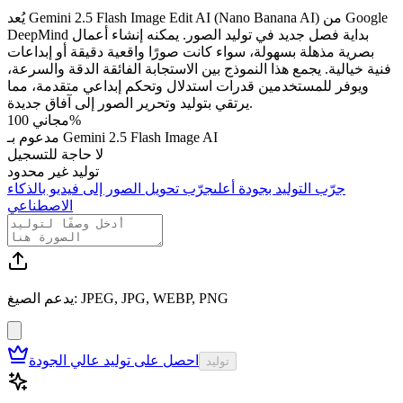
يُعد Gemini 2.5 Flash Image Edit AI (Nano Banana AI) من Google
DeepMind بداية فصل جديد في توليد الصور. يمكنه إنشاء أعمال
بصرية مذهلة بسهولة، سواء كانت صورًا واقعية دقيقة أو إبداعات
فنية خيالية. يجمع هذا النموذج بين الاستجابة الفائقة الدقة والسرعة،
ويوفر للمستخدمين قدرات استدلال وتحكم إبداعي متقدمة، مما
يرتقي بتوليد وتحرير الصور إلى آفاق جديدة.
مجاني 100%
مدعوم بـ Gemini 2.5 Flash Image AI
لا حاجة للتسجيل
توليد غير محدود
جرّب التوليد بجودة أعلى
جرّب تحويل الصور إلى فيديو بالذكاء
الاصطناعي
يدعم الصيغ: JPEG, JPG, WEBP, PNG
احصل على توليد عالي الجودة
توليد