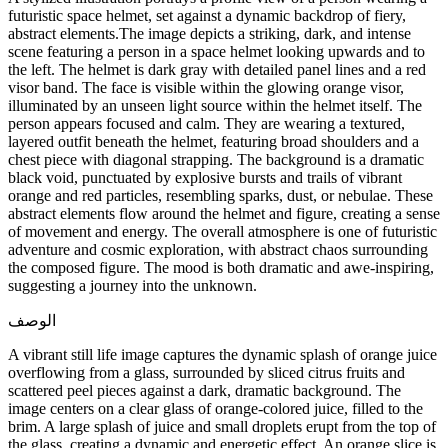
futuristic space helmet, set against a dynamic backdrop of fiery,
abstract elements.The image depicts a striking, dark, and intense
scene featuring a person in a space helmet looking upwards and to
the left. The helmet is dark gray with detailed panel lines and a red
visor band. The face is visible within the glowing orange visor,
illuminated by an unseen light source within the helmet itself. The
person appears focused and calm. They are wearing a textured,
layered outfit beneath the helmet, featuring broad shoulders and a
chest piece with diagonal strapping. The background is a dramatic
black void, punctuated by explosive bursts and trails of vibrant
orange and red particles, resembling sparks, dust, or nebulae. These
abstract elements flow around the helmet and figure, creating a sense
of movement and energy. The overall atmosphere is one of futuristic
adventure and cosmic exploration, with abstract chaos surrounding
the composed figure. The mood is both dramatic and awe-inspiring,
suggesting a journey into the unknown.
الوصف
A vibrant still life image captures the dynamic splash of orange juice
overflowing from a glass, surrounded by sliced citrus fruits and
scattered peel pieces against a dark, dramatic background. The
image centers on a clear glass of orange-colored juice, filled to the
brim. A large splash of juice and small droplets erupt from the top of
the glass, creating a dynamic and energetic effect. An orange slice is