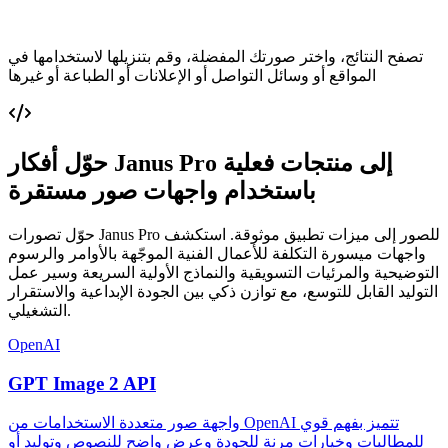
تصفح النتائج، واختر صورتك المفضلة، وقم بتنزيلها لاستخدامها في
المواقع أو وسائل التواصل أو الإعلانات أو الطباعة أو غيرها
حوّل أفكار Janus Pro إلى منتجات فعلية
باستخدام واجهات صور مستقرة
حوّل تصورات Janus Pro للصور إلى ميزات تطبيق موثوقة. استكشف
واجهات ميسورة التكلفة للأعمال الفنية الموجّهة بالأوامر والرسوم
التوضيحية والمرئيات التسويقية والنماذج الأولية السريعة وسير عمل
التوليد القابل للتوسع، مع توازن ذكي بين الجودة الإبداعية والاستقرار
التشغيلي.
OpenAI
GPT Image 2 API
واجهة صور متعددة الاستخدامات من OpenAI تتميز بفهم قوي
للمطالبات وخيارات مرنة للجودة وعرض واضح للنصوص وتوليد أو