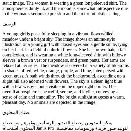
static image. The woman is wearing a green long-sleeved shirt. The
atmosphere is dimly lit, and the mood is somewhat introspective due
to the woman's serious expression and the retro futuristic setting.
الوصف
A young girl is peacefully sleeping in a vibrant, flower-filled
meadow under a bright sky. The image shows an anime-style
illustration of a young girl with closed eyes and a gentle smile, lying
on her back in a field of colorful flowers. She has brown hair, a fair
complexion, and is wearing a white long-sleeved shirt with billowy
sleeves, a brown vest or suspenders, and green pants. Her arms are
relaxed at her sides. The meadow is covered in a variety of blossoms
in shades of red, white, orange, purple, and blue, interspersed with
green grass. A path winds through the background, ascending up a
slight hill also adorned with flowers. The sky is a clear, light blue
with a few wispy clouds visible in the upper right corner. The
overall atmosphere is peaceful, serene, and idyllic, conveying a
sense of calm and tranquility. The bright sunlight suggests a warm,
pleasant day. No animals are depicted in the image.
صناع المحتوى
يمكن للمدونين وصناع الفيديو والرسامين وغيرهم من صناع
المحتوى استخدام Janus Pro لتوليد صور فريدة ورسومات مفاهيمية،