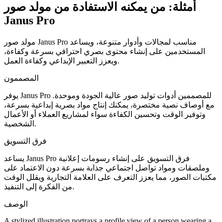
أمثلة: من يمكنه الاستفادة من مولد صور
Janus Pro
مولد صور Janus Pro مناسب لمجالات وأدوار متنوعة، ويساعد
المستخدمين على إنشاء محتوى بصري احترافي بسرعة وكفاءة،
ويعزز التعبير الإبداعي وكفاءة العمل.
المصممون
يوفر Janus Pro للمصممين أدوات توليد صور عالية الجودة وموحدة.
مع أوصاف نصية مختصرة، يمكنك إنتاج مواد بصرية إبداعية بسرعة،
وتوفير الوقت وتحسين الكفاءة سواء لمشاريع العملاء أو الأعمال
الشخصية.
فرق التسويق
يساعد Janus Pro فرق التسويق على إنشاء رسومات إعلانية
وملصقات ومواد تواصل اجتماعي جذابة بسرعة دون الاعتماد على
مكتبات الصور، مما يعزز التعرف على العلامة التجارية ويقلل الوقت
من الفكرة إلى التنفيذ.
الوصف
A stylized illustration portrays a profile view of a person wearing a