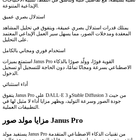
الإبداعية المتنوعة.
استدلال بصري عميق
يمتلك قدرات استدلال بصري عميقة، ويتفوق في تحليل المشاهد
المعقدة ومدخلات الصور، مما يسهل سير العمل الإبداعي المعتمد
على التحليل.
استخدام فوري ومجاني بالكامل
استمتع بميزات Janus Pro القوية فورًا، وولّد صورًا بالذكاء
الاصطناعي بسرعة ومجانًا تمامًا، دون الحاجة للتسجيل أو تسجيل
الدخول.
أداء استثنائي
يتفوق Janus Pro على DALL·E 3 وStable Diffusion 3 من حيث
جودة الصور وسرعة التوليد، ويظهر مزايا أداء لا مثيل لها في
التطبيقات العملية.
مزايا مولد صور Janus Pro
يستفيد مولد Janus Pro من تقنيات الذكاء الاصطناعي المتقدمة
لتقديم تجربة بصرية سلسة وبديهية وقابلة للتخصيص بدرجة عالية،