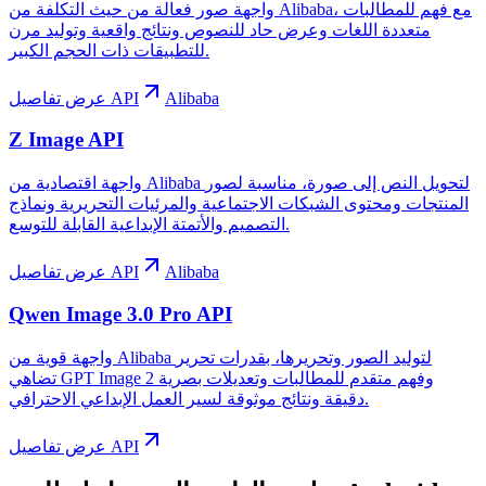
واجهة صور فعالة من حيث التكلفة من Alibaba، مع فهم للمطالبات
متعددة اللغات وعرض حاد للنصوص ونتائج واقعية وتوليد مرن
للتطبيقات ذات الحجم الكبير.
Alibaba
عرض تفاصيل API
Z Image API
واجهة اقتصادية من Alibaba لتحويل النص إلى صورة، مناسبة لصور
المنتجات ومحتوى الشبكات الاجتماعية والمرئيات التحريرية ونماذج
التصميم والأتمتة الإبداعية القابلة للتوسع.
Alibaba
عرض تفاصيل API
Qwen Image 3.0 Pro API
واجهة قوية من Alibaba لتوليد الصور وتحريرها، بقدرات تحرير
تضاهي GPT Image 2 وفهم متقدم للمطالبات وتعديلات بصرية
دقيقة ونتائج موثوقة لسير العمل الإبداعي الاحترافي.
عرض تفاصيل API