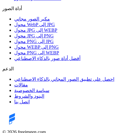
أداة الصور
مكبر الصور مجاني
محول WebP إلى JPG
محول JPG إلى WEBP
محول JPG إلى PNG
محول PNG إلى JPG
محول WEBP إلى PNG
محول PNG إلى WEBP
أفضل أداة صور بالذكاء الاصطناعي
الدعم
احصل على تطبيق الصور المجاني بالذكاء الاصطناعي
مقالات
سياسة الخصوصية
البنود والشروط
اتصل بنا
©️ 2026
freeimgen.com