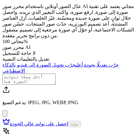
عدّل الصور أونلاين باستخدام محرر صور AI مجاني يعتمد على تقنية
صورة إلى صورة. ارفع صورة، واكتب التغيير الذي تريده، واحصل
خلال ثوانٍ على صورة جديدة ومحسّنة. غيّر الخلفيات، أزل العناصر
المشتتة، أعد تصميم البورتريه، حدّث صور المنتجات، حسّن صور
الشبكات الاجتماعية، أو حوّل أي صورة مرجعية إلى تصميم مصقول
من دون برامج تحرير معقدة.
مجاني 100%
محرر صور AI
لا حاجة للتسجيل
تعديل بالتعليمات النصية
جرّب تعديلًا بجودة أعلى
جرّب تحويل الصورة إلى فيديو بالذكاء
الاصطناعي
يدعم الصيغ: JPEG, JPG, WEBP, PNG
احصل على توليد عالي الجودة
توليد