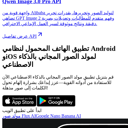
Qwen Image 3.0 Pro API
واجهة قوية من Alibaba لتوليد الصور وتحريرها، بقدرات تحرير
تضاهي GPT Image 2 وفهم متقدم للمطالبات وتعديلات بصرية
دقيقة ونتائج موثوقة لسير العمل الإبداعي الاحترافي.
عرض تفاصيل API
تطبيق الهاتف المحمول لنظامي Android
وiOS لمولد الصور المجاني بالذكاء
الاصطناعي
قم بتنزيل تطبيق مولد الصور المجاني بالذكاء الاصطناعي الآن
للاستفادة من أدواته القوية—عزز إبداعك بشرارة إلهام تحول
الكلمات إلى صور مذهلة!
ابدأ على تطبيق الويب
Google Nano Banana AI
مولد صور Flux AI