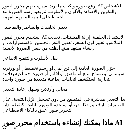
ارفع صورة واكتب ما تريد تغييره. يفهم محرر الصور AI الأشخاص
والتكوين والإضاءة والألوان والأسلوب، ثم يعيد رسم الصورة مع
الحفاظ على البنية البصرية المهمة.
تغيير الخلفيات والعناصر والتفاصيل
استخدم محرر الصور AI لاستبدال الخلفية، إزالة المشتتات، تحديث
الملابس، تغيير لون الشعر، تعديل النص، تحسين الإكسسوارات، أو
إنشاء مشهد منتج أنظف من نفس الصورة الأصلية.
نقل الأسلوب والتنقيح الإبداعي
حوّل الصورة العادية إلى فن أنمي أو رسم تخطيطي أو بورتريه
سينمائي أو نموذج منتج أو ملصق أو أفاتار أو صورة اجتماعية بعلامة
تجارية. استكشف اتجاهات إبداعية متعددة من صورة واحدة.
مجاني وأونلاين وسهل إعادة التعديل
ابدأ التعديل مباشرة في المتصفح من دون تسجيل. نزّل النتيجة، عدّل
التعليمات، ارفع مرجعًا آخر، أو استخدم الصورة الناتجة كنقطة بداية
لتحرير صور أعمق بالذكاء الاصطناعي.
ماذا يمكنك إنشاءه باستخدام محرر صور AI