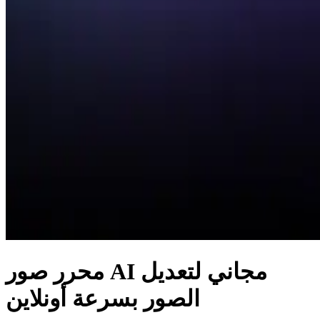
محرر صور AI مجاني لتعديل
الصور بسرعة أونلاين