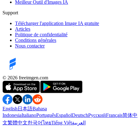
Meilleur Outil d'Images IA
Support
Télécharger l'application Image IA gratuite
Articles
Politique de confidentialité
Conditions générales
Nous contacter
©️ 2026
freeimgen.com
English
日本語
Bahasa
Indonesia
Italiano
Português
Español
Deutsch
Русский
Français
简体中
文
繁體中文
한국어
ไทย
Tiếng Việt
العربية