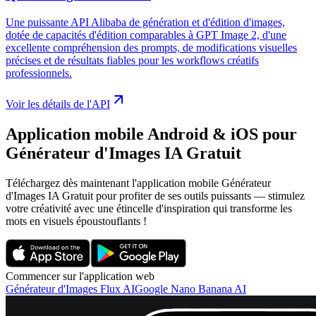
Une puissante API Alibaba de génération et d'édition d'images,
dotée de capacités d'édition comparables à GPT Image 2, d'une
excellente compréhension des prompts, de modifications visuelles
précises et de résultats fiables pour les workflows créatifs
professionnels.
Voir les détails de l'API
Application mobile Android & iOS pour
Générateur d'Images IA Gratuit
Téléchargez dès maintenant l'application mobile Générateur
d'Images IA Gratuit pour profiter de ses outils puissants — stimulez
votre créativité avec une étincelle d'inspiration qui transforme les
mots en visuels époustouflants !
Commencer sur l'application web
Générateur d'Images Flux AI
Google Nano Banana AI