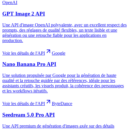
OpenAI
GPT Image 2 API
Une API d'image OpenAI polyvalente, avec un excellent respect des
prompts, des réglages de qualité flexibles, un texte lisible et une
génération ou une retouche fiable pour les applications en
production.
Voir les détails de l'API
Google
Nano Banana Pro API
Une solution propulsée par Google pour la génération de haute
qualité et la retouche guidée par des références, idéale pour les
assistants créatifs, les visuels produit, la cohérence des personnages
et les workflows itératifs.
Voir les détails de l'API
ByteDance
Seedream 5.0 Pro API
Une API premium de génération d'images axée sur des détails