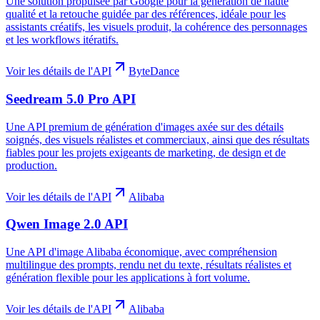
Une solution propulsée par Google pour la génération de haute
qualité et la retouche guidée par des références, idéale pour les
assistants créatifs, les visuels produit, la cohérence des personnages
et les workflows itératifs.
Voir les détails de l'API
ByteDance
Seedream 5.0 Pro API
Une API premium de génération d'images axée sur des détails
soignés, des visuels réalistes et commerciaux, ainsi que des résultats
fiables pour les projets exigeants de marketing, de design et de
production.
Voir les détails de l'API
Alibaba
Qwen Image 2.0 API
Une API d'image Alibaba économique, avec compréhension
multilingue des prompts, rendu net du texte, résultats réalistes et
génération flexible pour les applications à fort volume.
Voir les détails de l'API
Alibaba