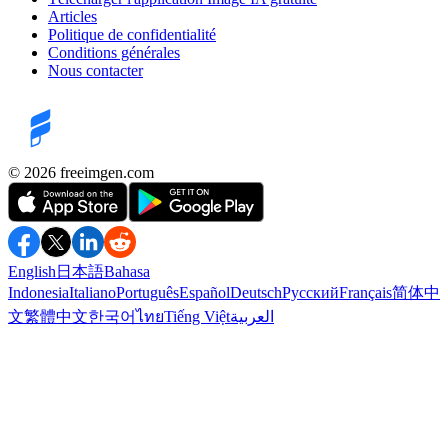
Articles
Politique de confidentialité
Conditions générales
Nous contacter
©️ 2026
freeimgen.com
English
日本語
Bahasa
Indonesia
Italiano
Português
Español
Deutsch
Русский
Français
简体中
文
繁體中文
한국어
ไทย
Tiếng Việt
العربية