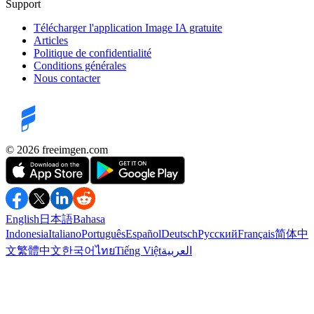
Support
Télécharger l'application Image IA gratuite
Articles
Politique de confidentialité
Conditions générales
Nous contacter
©️ 2026
freeimgen.com
English
日本語
Bahasa
Indonesia
Italiano
Português
Español
Deutsch
Русский
Français
简体中
文
繁體中文
한국어
ไทย
Tiếng Việt
العربية