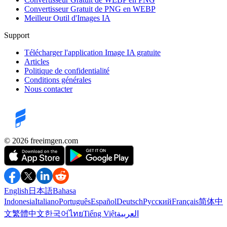
Convertisseur Gratuit de PNG en WEBP
Meilleur Outil d'Images IA
Support
Télécharger l'application Image IA gratuite
Articles
Politique de confidentialité
Conditions générales
Nous contacter
©️ 2026
freeimgen.com
English
日本語
Bahasa
Indonesia
Italiano
Português
Español
Deutsch
Русский
Français
简体中
文
繁體中文
한국어
ไทย
Tiếng Việt
العربية