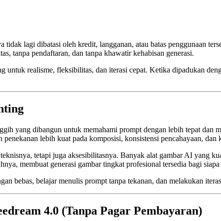
ya tidak lagi dibatasi oleh kredit, langganan, atau batas penggunaan t
as, tanpa pendaftaran, dan tanpa khawatir kehabisan generasi.
tuk realisme, fleksibilitas, dan iterasi cepat. Ketika dipadukan dengan
nting
ggih yang dibangun untuk memahami prompt dengan lebih tepat dan m
enekanan lebih kuat pada komposisi, konsistensi pencahayaan, dan k
eknisnya, tetapi juga aksesibilitasnya. Banyak alat gambar AI yang kua
nya, membuat generasi gambar tingkat profesional tersedia bagi siap
gan bebas, belajar menulis prompt tanpa tekanan, dan melakukan iterasi
eedream 4.0 (Tanpa Pagar Pembayaran)