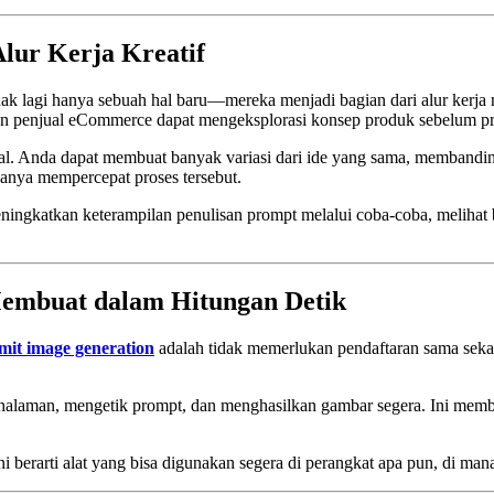
lur Kerja Kreatif
dak lagi hanya sebuah hal baru—mereka menjadi bagian dari alur kerja
an penjual eCommerce dapat mengeksplorasi konsep produk sebelum pr
l. Anda dapat membuat banyak variasi dari ide yang sama, membanding
anya mempercepat proses tersebut.
ningkatkan keterampilan penulisan prompt melalui coba-coba, melihat
Membuat dalam Hitungan Detik
imit image generation
adalah tidak memerlukan pendaftaran sama sekal
alaman, mengetik prompt, dan menghasilkan gambar segera. Ini membu
ini berarti alat yang bisa digunakan segera di perangkat apa pun, di m