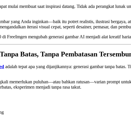
pat mulai membuat saat inspirasi datang. Tidak ada perangkat lunak unt
r yang Anda inginkan—baik itu potret realistis, ilustrasi bergaya,
 mengandalkan iterasi visual cepat, seperti desainer, pemasar, dan pembu
 FreeImgen mengubah generasi gambar AI menjadi alat kreatif harian
 Tanpa Batas, Tanpa Pembatasan Tersembu
ted
adalah tepat apa yang dijanjikannya: generasi gambar tanpa batas. Ti
 seringkali memerlukan puluhan—atau bahkan ratusan—varian prompt untu
rbatas, eksperimen menjadi tanpa rasa takut.
ang