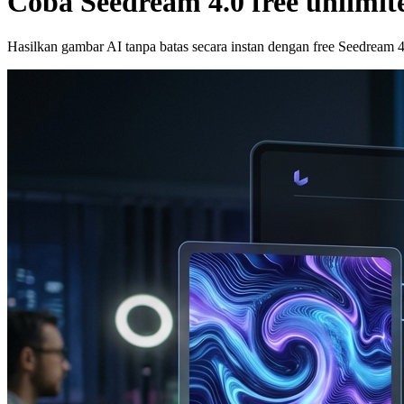
Coba Seedream 4.0 free unlimi
Hasilkan gambar AI tanpa batas secara instan dengan free Seedream 4