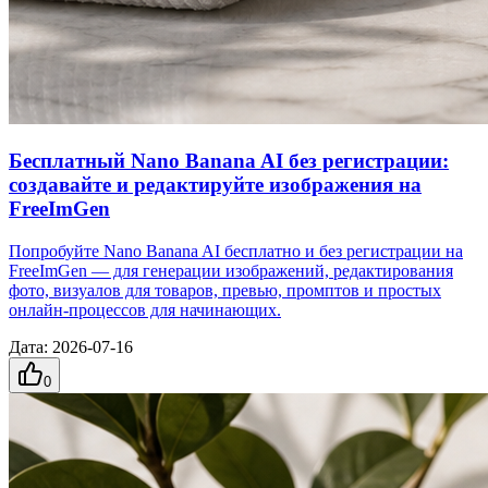
Бесплатный Nano Banana AI без регистрации:
создавайте и редактируйте изображения на
FreeImGen
Попробуйте Nano Banana AI бесплатно и без регистрации на
FreeImGen — для генерации изображений, редактирования
фото, визуалов для товаров, превью, промптов и простых
онлайн-процессов для начинающих.
Дата
:
2026-07-16
0