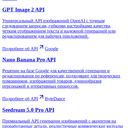
GPT Image 2 API
Универсальный API изображений OpenAI с точным
следованием запросам, гибкими настройками качества,
четким отображением текста и надежной генерацией или
редактированием для рабочих приложений.
Подробнее об API
Google
Nano Banana Pro API
Решение на базе Google для качественной генерации и
редактирования по референсам, подходящее для творческих
помощников, изображений товаров, единообразия
персонажей и итеративных процессов.
Подробнее об API
ByteDance
Seedream 5.0 Pro API
Премиальный API генерации изображений с акцентом на
проработанные детали, реалистичные коммерческие визуалы