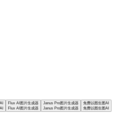
AI
Flux AI图片生成器
Janus Pro图片生成器
免费以图生图AI
AI
Flux AI图片生成器
Janus Pro图片生成器
免费以图生图AI