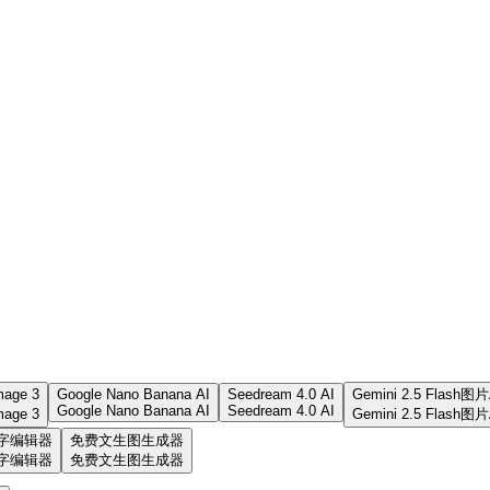
age 3
Google Nano Banana AI
Seedream 4.0 AI
Gemini 2.5 Flash图片
Google Nano Banana AI
Seedream 4.0 AI
age 3
Gemini 2.5 Flash图片
字编辑器
免费文生图生成器
字编辑器
免费文生图生成器