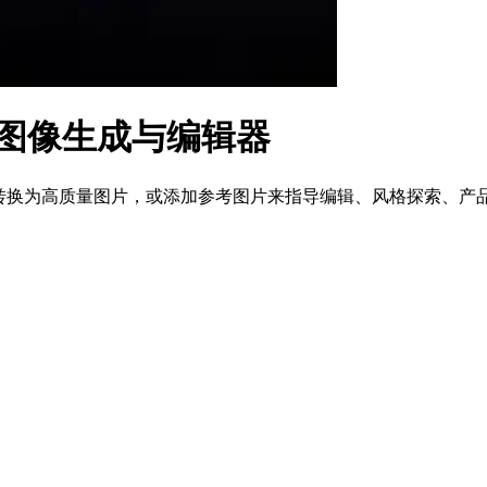
AI 图像生成与编辑器
字提示词转换为高质量图片，或添加参考图片来指导编辑、风格探索