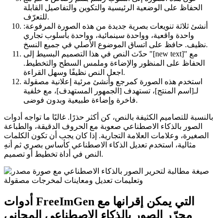
الحفاظ على الوضعية الرئيسية والتكوين والتفاصيل القابلة
للتعرّف.
أنشئ ثلاثة تنويعات بصرية جديدة من هذه الصورة المرفوعة:
واحدة واقعية، وواحدة سينمائية، وواحدة بأسلوب تجاري
نظيف. حافظ على اتساق الموضوع الأصلي في جميع النسخ.
حدّث النص في هذا التصميم البسيط إلى "[new text]" مع
الحفاظ على المنظور والإضاءة وملمس السطح والتخطيط.
اجعل النص نظيفًا وسهل القراءة.
استخدم هذه الصورة كمرجع وأنشئ مرئية إعلانية مصقولة
لـ[اسم المنتج]، تستهدف [الجمهور المستهدف]، مع خلفية
فاخرة وإضاءة طبيعية وبدون فوضى.
بالنسبة للتصاميم الكثيفة بالنص، كن أكثر حذرًا. غالبًا ما تواجه أدوات
الصور بالذكاء الاصطناعي صعوبة مع الحروف الدقيقة، والطباعة
الصغيرة، وعلامات العلامة التجارية. إذا كان يجب أن تكون الكلمات
مثالية، استخدم تعديل الذكاء الاصطناعي كأساس بصري ثم أنهِ
النص في أداة تخطيط أو تصميم.
أدوات FreeImGen التي يمكن إقرانها مع
محرّر الصور بالذكاء الاصطناعي المجاني