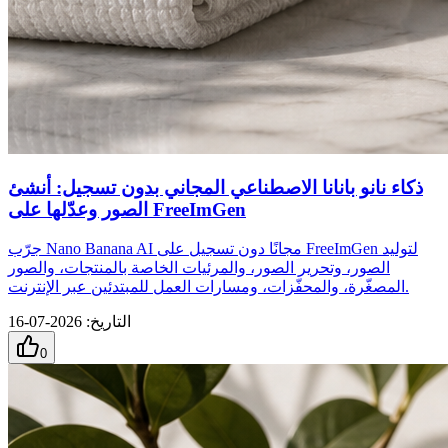
ذكاء نانو بانانا الاصطناعي المجاني بدون تسجيل: أنشئ
الصور وعدّلها على FreeImGen
جرّب Nano Banana AI مجانًا دون تسجيل على FreeImGen لتوليد
الصور، وتحرير الصور، والمرئيات الخاصة بالمنتجات، والصور
المصغّرة، والمحفّزات، ومسارات العمل للمبتدئين عبر الإنترنت.
التاريخ
:
2026-07-16
0