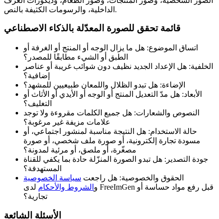
الصور الشخصية، وصور المنتجات، وصور الطعام، وديكورات الغرف
الداخلية، والرسومات الكثيفة بالنص.
قائمة تحقق للصورة المعدّلة بالذكاء الاصطناعي
اتساق الموضوع: هل ما يزال الوجه أو المنتج أو الغرفة أو
الطبق أو الشيء مطابقًا للمصدر؟
الخلفية: هل الإعداد الجديد نظيف دون شوائب غريبة أو عناصر
إضافية؟
الإضاءة: هل تبدو الظلال واللمعان طبيعيين للمشهد؟
الأبعاد: هل مدّ التعديل المنتج أو الوجه أو الأيدي أو الأثاث أو
التغليف؟
النصوص والشعارات: هل جميع الكلمات مقروءة ولا توجد
علامات مزيفة غير مرغوبة؟
حالة الاستخدام: هل النتيجة مناسبة لمنشور اجتماعي، أو
مسودة تجارة إلكترونية، أو صورة ملف شخصي، أو صورة
مصغّرة، أو ملصق، أو مرئية لمدونة؟
جودة التصدير: هل تبدو الصورة المنزّلة حادة بما يكفي للقناة
المستهدفة؟
الحقوق والخصوصية: هل راجعت
سياسة الخصوصية
و
الشروط والأحكام
لدى FreeImGen قبل رفع مواد حساسة أو
تجارية؟
الأسئلة الشائعة