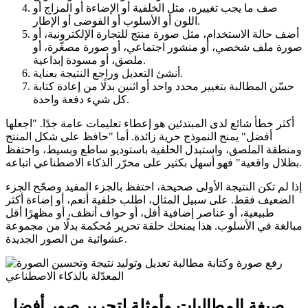
صف ما يجب تغييره، مثل الخلفية أو الإضاءة أو المزاج أو
اللون أو الأسلوب أو الفوضى أو الإطار.
أضف حالة الاستخدام، مثل صورة منتج للتجارة الإلكترونية، أو
صورة ملف شخصي، أو منشور اجتماعي، أو صورة مصغّرة، أو
ملصق، أو مسودة إبداعية.
أنشئ التعديل وراجع النتيجة بعناية.
حسّن المطالبة بتغيير محدد واحد أو اثنين بدلًا من إعادة كتابة
كل شيء دفعة واحدة.
أكثر خطأ شائع لدى المبتدئين هو إعطاء تعليمات عامة جدًا. "اجعلها
أفضل" يمنح النموذج حرية زائدة. أما "حافظ على شكل المنتج
ومنطقة الملصق، واستبدل الخلفية باستوديو ساطع وبسيط، واحتفظ
بظلال واقعية" فهو أسهل بكثير على محرّر الذكاء الاصطناعي اتباعه.
إذا لم تكن النتيجة الأولى صحيحة، احتفظ بالجزء المفيد وصحّح الجزء
الضعيف فقط. على سبيل المثال، اطلب خلفية أنعم، أو إضاءة أكثر
طبيعية، أو عناصر إضافية أقل، أو حواف أنظف، أو مظهرًا أقل
مبالغة في الأسلوب. هذا يمنحك حلقة تحرير مُحكمة بدلًا من مجموعة
عشوائية من الصور الجديدة.
صيغة المطالبات وأمثلة لتحرير صور أفضل