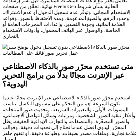
تعامل بحذر مع ادعاءات المنصات المباشرة. قبل نشر إرشادات
نهائية، تحقّق من صفحات FreeImGen الحالية بشأن شروط
الاستخدام المجاني، وتوفّر عدم تسجيل الدخول أو عدم الاشتراك،
وحدود الرفع، والصيغ المدعومة، ومدة الاحتفاظ بالصور، وقواعد
العلامة المائية، وجودة التصدير، وإعدادات المخرجات العامة أو
الخاصة، والوصول عبر الهاتف المحمول، وأذونات الاستخدام
التجاري.
متى تستخدم محرّر صور بالذكاء الاصطناعي
عبر الإنترنت مجانًا بدلًا من برامج التحرير
اليدوية؟
استخدم محرّر صور بالذكاء الاصطناعي عبر الإنترنت مجانًا عندما
تكون السرعة أهم من التحكم على مستوى البكسل. يناسب
المسودات الأولى، والتغييرات السريعة، وتحديث صور المنتجات،
وأفكار تنقية الصور الشخصية، ومرئيات وسائل التواصل الاجتماعي،
والصور المصغّرة، والملصقات، والتجارب الإبداعية الخفيفة. يظل
المحرّر اليدوي أفضل عندما تحتاج إلى تحديدات دقيقة، وقوالب
علامة تجارية، وملفات مصدر بطبقات، وطباعة دقيقة، أو تنقيح جاهز
للعميل.