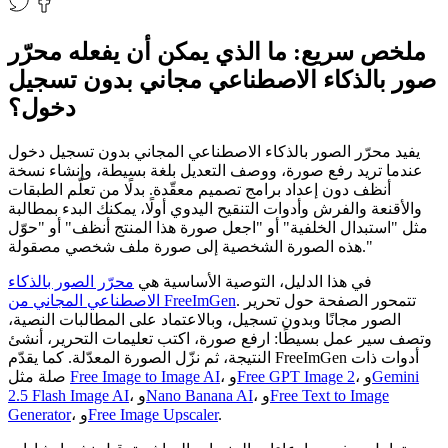
ملخص سريع: ما الذي يمكن أن يفعله محرّر
صور بالذكاء الاصطناعي مجاني بدون تسجيل
دخول؟
يفيد محرّر الصور بالذكاء الاصطناعي المجاني بدون تسجيل دخول
عندما تريد رفع صورة، ووصف التعديل بلغة بسيطة، وإنشاء نسخة
أنظف دون إعداد برامج تصميم معقّدة. بدلًا من تعلّم الطبقات
والأقنعة والفرش وأدوات التنقيح اليدوي أولًا، يمكنك البدء بمطالبة
مثل "استبدال الخلفية" أو "اجعل صورة هذا المنتج أنظف" أو "حوّل
هذه الصورة الشخصية إلى صورة ملف شخصي مصقولة."
في هذا الدليل، التوصية الأساسية هي
محرّر الصور بالذكاء
. تتمحور الصفحة حول تحرير
الاصطناعي المجاني من FreeImGen
الصور مجانًا وبدون تسجيل، وبالاعتماد على المطالبات النصية،
وتصف سير عمل بسيطًا: ارفع صورة، اكتب تعليمات التحرير، أنشئ
النتيجة، ثم نزّل الصورة المعدّلة. كما يقدّم FreeImGen أدوات ذات
Gemini
، و
Free GPT Image 2
، و
Free Image to Image AI
صلة مثل
Free Text to Image
، و
Nano Banana AI
، و
2.5 Flash Image AI
.
Free Image Upscaler
، و
Generator