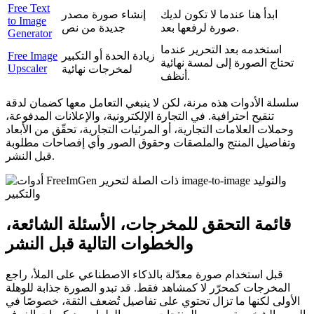
Free Text
ابدأ هنا عندما لا تكون لديك
إنشاء صورة مصدر
to Image
صورة لرفعها بعد.
جديدة من نص
Generator
استخدمه بعد التحرير عندما
زيادة الحدة أو التكبير
Free Image
تحتاج الصورة إلى لمسة نهائية
Upscaler
لمخرجات نهائية
أنظف.
سلسلة الأدوات هذه مرنة، لكن لا ينبغي التعامل معها كضمان لدقة
تنقيح احترافية. في التجارة الإلكترونية، والإعلانات المدفوعة،
وحملات العلامات التجارية، أو المرئيات التجارية، تحقّق من الأبعاد
وتفاصيل المنتج والملصقات وحقوق الصور وأي إفصاحات مطلوبة
قبل النشر.
قائمة التحقق للمخرجات، الأسئلة الشائعة،
والخطوات التالية قبل النشر
قبل استخدام صورة معدّلة بالذكاء الاصطناعي على الملأ، راجع
المخرجات كمحرّر لا كمشاهد فقط. قد تبدو الصورة جذابة للوهلة
الأولى لكنها ما تزال تحتوي على تفاصيل تُضعف الثقة، خصوصًا في