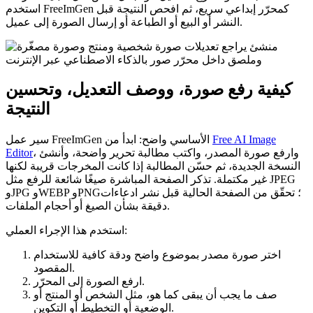
استخدم FreeImGen كمحرّر إبداعي سريع، ثم افحص النتيجة قبل
النشر أو البيع أو الطباعة أو إرسال الصورة إلى عميل.
كيفية رفع صورة، ووصف التعديل، وتحسين
النتيجة
Free AI Image
سير عمل FreeImGen الأساسي واضح: ابدأ من
، وارفع صورة المصدر، واكتب مطالبة تحرير واضحة، وأنشئ
Editor
النسخة الجديدة، ثم حسّن المطالبة إذا كانت المخرجات قريبة لكنها
غير مكتملة. تذكر الصفحة المباشرة صيغًا شائعة للرفع مثل JPEG
وJPG وWEBP وPNG؛ تحقّق من الصفحة الحالية قبل نشر ادعاءات
دقيقة بشأن الصيغ أو أحجام الملفات.
استخدم هذا الإجراء العملي:
اختر صورة مصدر بموضوع واضح ودقة كافية للاستخدام
المقصود.
ارفع الصورة إلى المحرّر.
صف ما يجب أن يبقى كما هو، مثل الشخص أو المنتج أو
الوضعية أو التخطيط أو التكوين.