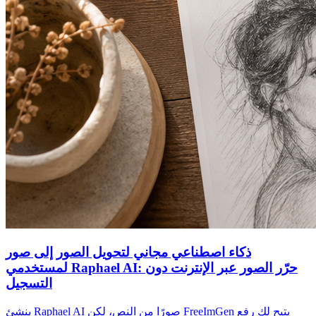
ذكاء اصطناعي مجاني لتحويل الصور إلى صور
لمستخدمي Raphael AI: حرّر الصور عبر الإنترنت دون
التسجيل
ينشئ Raphael AI صورًا من النص، لكن FreeImGen يتيح لك رفع