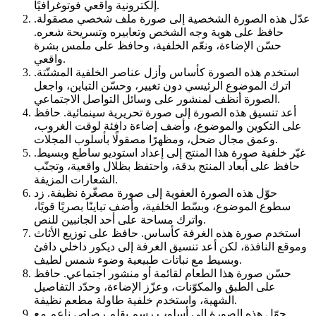
إلكترونية واقعي فوتوغرافيًا.
عدّل هذه الصورة الشخصية إلى صورة ملف شخصي مصقولة.
حافظ على هوية وجه الشخص وتعابيره وتسريحة شعره.
حسّن الإضاءة، ونعّم الخلفية، وحافظ على ملمس بشرة
واقعي.
استخدم هذه الصورة كأساس وأزل عناصر الخلفية المشتّتة.
اترك الموضوع الرئيسي دون تغيير، وحسّن التباين، واجعل
الصورة أنظف لمنشور على وسائل التواصل الاجتماعي.
أعد تنسيق هذه الصورة إلى صورة تحريرية سينمائية. حافظ
على التكوين والموضوع، وأضف إضاءة دافئة لوقت الغروب،
وعمق مجال ضحل، ومظهرًا مصقولًا بأسلوب المجلات.
غيّر خلفية صورة هذا المنتج إلى إعداد استوديو ساطع وبسيط.
حافظ على أبعاد المنتج بدقة، واحتفظ بظلال واقعية، وتجنّب
الشعارات المزيفة.
حوّل هذه الصورة العفوية إلى صورة مصغّرة نظيفة. زد
سطوع الموضوع، وبسّط الخلفية، وأضف تباينًا بصريًا قويًا،
واترك مساحة على أحد الجانبين للنص.
استخدم صورة هذه الغرفة كأساس. حافظ على توزيع الأثاث
وموقع النافذة، لكن أعد تنسيق الغرفة إلى ديكور داخلي دافئ
وبسيط مع نباتات طبيعية وضوء شمس لطيف.
حسّن صورة هذا الطعام لقائمة أو منشور اجتماعي. حافظ
على الطبق والمكوّنات، وعزّز الإضاءة، وحدّد التفاصيل
الشهية، واستخدم خلفية طاولة مطعم نظيفة.
حوّل هذه الصورة إلى أسلوب رسم بقلم رصاص ناعم مع