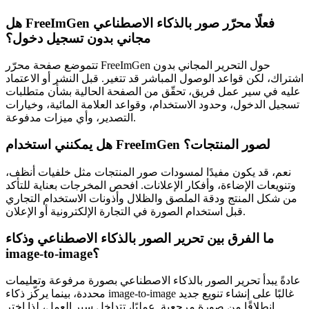
هل FreeImGen فعلًا محرّر صور بالذكاء الاصطناعي
مجاني بدون تسجيل دخول؟
تتموضع صفحة محرّر FreeImGen حول التحرير المجاني بدون
اشتراك، لكن قواعد الوصول المباشر قد تتغير. قبل النشر أو الاعتماد
عليه في سير عمل فريق، تحقّق من الصفحة الحالية بشأن متطلبات
تسجيل الدخول، وحدود الاستخدام، وقواعد العلامة المائية، وخيارات
التصدير، وأي ميزات مدفوعة.
هل يمكنني استخدام FreeImGen لصور المنتجات؟
نعم، قد يكون مفيدًا لمسودات صور المنتجات مثل خلفيات أنظف،
وتنويعات الإضاءة، وأفكار الإعلانات. افحص المخرجات بعناية للتأكد
من شكل المنتج ودقة الملصق والظلال وأذونات الاستخدام التجاري
قبل استخدام الصورة في التجارة الإلكترونية أو الإعلان.
ما الفرق بين تحرير الصور بالذكاء الاصطناعي وذكاء
image-to-image؟
عادةً يبدأ تحرير الصور بالذكاء الاصطناعي بصورة مرفوعة وتعليمات
محددة، بينما يركّز ذكاء image-to-image غالبًا على إنشاء تنويع جديد
انطلاقًا من صورة مرجعية. عمليًا، تتداخل سير العمل، لذا اختر