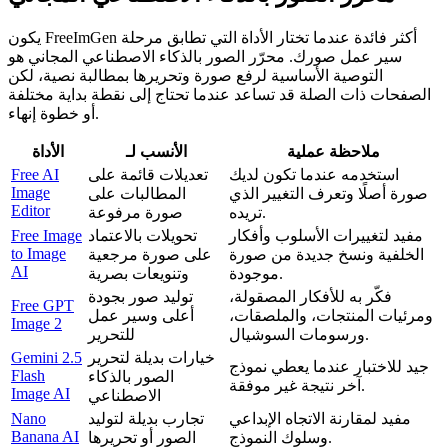
يكون FreeImGen أكثر فائدة عندما تختار الأداة التي تطابق مرحلة
سير عمل صورك. محرّر الصور بالذكاء الاصطناعي المجاني هو
التوصية الأساسية لرفع صورة وتحريرها بمطالبة نصية، لكن
الصفحات ذات الصلة قد تساعد عندما تحتاج إلى نقطة بداية مختلفة
أو خطوة إنهاء.
ملاحظة عملية
الأنسب لـ
الأداة
استخدمه عندما تكون لديك
تعديلات قائمة على
Free AI
Image
صورة أصلًا وتعرف التغيير الذي
المطالبات على
Editor
تريده.
صورة مرفوعة
مفيد لتغييرات الأسلوب وأفكار
تحويلات بالاعتماد
Free Image
to Image
الخلفية ونسخ جديدة من صورة
على صورة مرجعية
AI
موجودة.
وتنويعات بصرية
فكّر به للأفكار المصقولة،
توليد صور بجودة
Free GPT
ومرئيات المنتجات، والملصقات،
أعلى وسير عمل
Image 2
ورسومات السوشيال.
للتحرير
خيارات بديلة لتحرير
Gemini 2.5
جيد للاختبار عندما يعطي نموذج
Flash
الصور بالذكاء
آخر نتيجة غير موفقة.
Image AI
الاصطناعي
مفيد لمقارنة الاتجاه الإبداعي
تجارب بديلة لتوليد
Nano
Banana AI
وسلوك النموذج.
الصور أو تحريرها