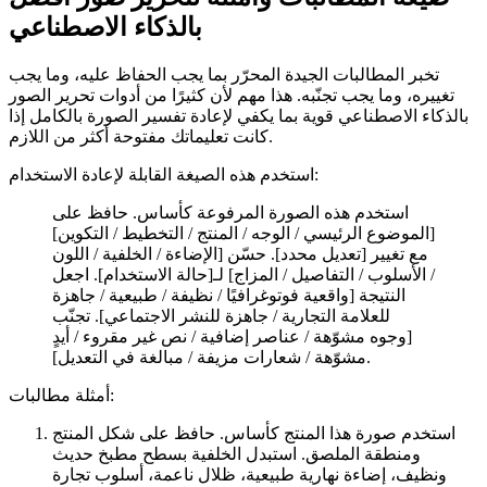
بالذكاء الاصطناعي
تخبر المطالبات الجيدة المحرّر بما يجب الحفاظ عليه، وما يجب
تغييره، وما يجب تجنّبه. هذا مهم لأن كثيرًا من أدوات تحرير الصور
بالذكاء الاصطناعي قوية بما يكفي لإعادة تفسير الصورة بالكامل إذا
كانت تعليماتك مفتوحة أكثر من اللازم.
استخدم هذه الصيغة القابلة لإعادة الاستخدام:
استخدم هذه الصورة المرفوعة كأساس. حافظ على
[الموضوع الرئيسي / الوجه / المنتج / التخطيط / التكوين]
مع تغيير [تعديل محدد]. حسّن [الإضاءة / الخلفية / اللون
/ الأسلوب / التفاصيل / المزاج] لـ[حالة الاستخدام]. اجعل
النتيجة [واقعية فوتوغرافيًا / نظيفة / طبيعية / جاهزة
للعلامة التجارية / جاهزة للنشر الاجتماعي]. تجنّب
[وجوه مشوّهة / عناصر إضافية / نص غير مقروء / أيدٍ
مشوّهة / شعارات مزيفة / مبالغة في التعديل].
أمثلة مطالبات:
استخدم صورة هذا المنتج كأساس. حافظ على شكل المنتج
ومنطقة الملصق. استبدل الخلفية بسطح مطبخ حديث
ونظيف، إضاءة نهارية طبيعية، ظلال ناعمة، أسلوب تجارة