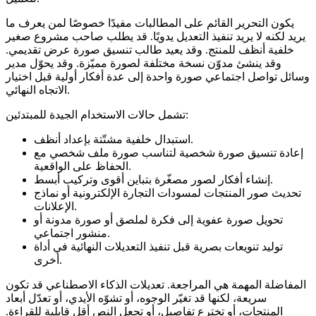
يكون التحرير القائم على المطالبات مفيدًا خصوصًا لمن يعرف ما
يريد لكنه لا يريد تنفيذ التعديل يدويًا. قد يطلب صاحب مشروع صغير
خلفية أنظف للمنتج. وقد يعيد طالب تنسيق صورة عرض تقديمي.
وقد ينشئ مدوّن نسخة مختلفة لصورة مميّزة. وقد يحوّل مدير
وسائل تواصل اجتماعي صورة واحدة إلى عدة أفكار أولية قبل اختيار
الاتجاه النهائي.
تشمل حالات الاستخدام الجيدة للمبتدئين:
استبدال خلفية مشتّتة بإعداد أنظف.
إعادة تنسيق صورة شخصية لتناسب صورة ملف شخصي مع
الحفاظ على الواقعية.
إنشاء أفكار لصور مصغّرة بتباين أقوى وتركيب أبسط.
تحديث صور المنتجات لمسودات التجارة الإلكترونية أو نماذج
الإعلانات.
تحويل صورة عفوية إلى فكرة لملصق أو صورة مدونة أو
منشور اجتماعي.
توليد تنويعات بصرية قبل تنفيذ التعديلات النهائية في أداة
أخرى.
المفاضلة المهمة هي المراجعة. تعديلات الذكاء الاصطناعي قد تكون
سريعة، لكنها قد تغيّر الوجوه، أو تشوّه الأيدي، أو تعدّل أبعاد
المنتجات، أو تخترع تفاصيل، أو تجعل النص أقل قابلية للقراءة.