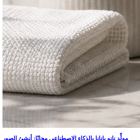
مولِّد نانو بانانا بالذكاء الاصطناعي مجانًا: أنشئ الصور