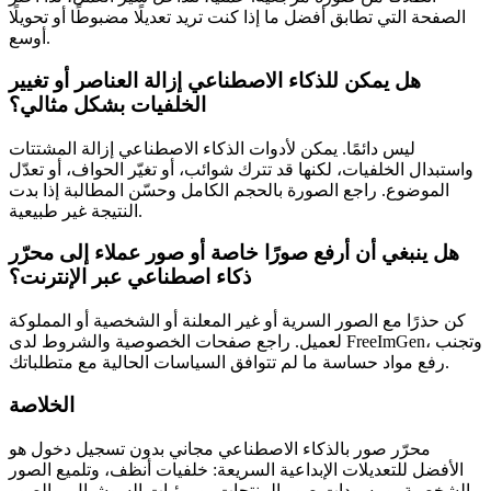
الصفحة التي تطابق أفضل ما إذا كنت تريد تعديلًا مضبوطًا أو تحويلًا
أوسع.
هل يمكن للذكاء الاصطناعي إزالة العناصر أو تغيير
الخلفيات بشكل مثالي؟
ليس دائمًا. يمكن لأدوات الذكاء الاصطناعي إزالة المشتتات
واستبدال الخلفيات، لكنها قد تترك شوائب، أو تغيّر الحواف، أو تعدّل
الموضوع. راجع الصورة بالحجم الكامل وحسّن المطالبة إذا بدت
النتيجة غير طبيعية.
هل ينبغي أن أرفع صورًا خاصة أو صور عملاء إلى محرّر
ذكاء اصطناعي عبر الإنترنت؟
كن حذرًا مع الصور السرية أو غير المعلنة أو الشخصية أو المملوكة
لعميل. راجع صفحات الخصوصية والشروط لدى FreeImGen، وتجنب
رفع مواد حساسة ما لم تتوافق السياسات الحالية مع متطلباتك.
الخلاصة
محرّر صور بالذكاء الاصطناعي مجاني بدون تسجيل دخول هو
الأفضل للتعديلات الإبداعية السريعة: خلفيات أنظف، وتلميع الصور
الشخصية، ومسودات صور المنتجات، ومرئيات السوشيال، والصور