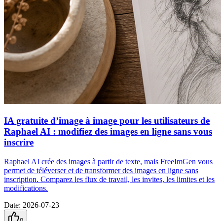
IA gratuite d’image à image pour les utilisateurs de
Raphael AI : modifiez des images en ligne sans vous
inscrire
Raphael AI crée des images à partir de texte, mais FreeImGen vous
permet de téléverser et de transformer des images en ligne sans
inscription. Comparez les flux de travail, les invites, les limites et les
modifications.
Date
:
2026-07-23
0