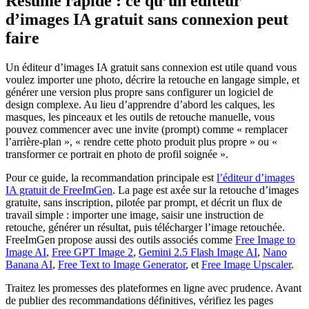
Résumé rapide : ce qu’un éditeur
d’images IA gratuit sans connexion peut
faire
Un éditeur d’images IA gratuit sans connexion est utile quand vous
voulez importer une photo, décrire la retouche en langage simple, et
générer une version plus propre sans configurer un logiciel de
design complexe. Au lieu d’apprendre d’abord les calques, les
masques, les pinceaux et les outils de retouche manuelle, vous
pouvez commencer avec une invite (prompt) comme « remplacer
l’arrière-plan », « rendre cette photo produit plus propre » ou «
transformer ce portrait en photo de profil soignée ».
Pour ce guide, la recommandation principale est
l’éditeur d’images
IA gratuit de FreeImGen
. La page est axée sur la retouche d’images
gratuite, sans inscription, pilotée par prompt, et décrit un flux de
travail simple : importer une image, saisir une instruction de
retouche, générer un résultat, puis télécharger l’image retouchée.
FreeImGen propose aussi des outils associés comme
Free Image to
Image AI
,
Free GPT Image 2
,
Gemini 2.5 Flash Image AI
,
Nano
Banana AI
,
Free Text to Image Generator
, et
Free Image Upscaler
.
Traitez les promesses des plateformes en ligne avec prudence. Avant
de publier des recommandations définitives, vérifiez les pages