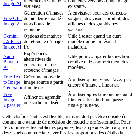
référence et variations
nouvelles versions d’une image
Image AI
visuelles
existante.
Génération d’images
À envisager pour des concepts
Free GPT
de meilleure qualité et
soignés, des visuels produit, des
Image 2
workflows de
affiches et des graphismes
retouche
sociaux.
Gemini
Options alternatives
Utile à tester quand un autre
2.5 Flash
de retouche d’images
modèle donne un résultat
Image AI
IA
maladroit.
Expériences
Nano
Utile pour comparer la direction
alternatives de
Banana
créative et le comportement des
génération ou de
AI
modèles.
retouche d’images
Free Text
Créer une nouvelle
À utiliser quand vous n’avez pas
to Image
image source à partir
encore d’image à importer.
Generator
d’un texte
Free
À utiliser après la retouche quand
Affiner ou agrandir
Image
l’image a besoin d’une passe
une sortie finalisée
Upscaler
finale plus nette.
Cette chaîne d’outils est flexible, mais ne doit pas être considérée
comme une garantie de précision de retouche professionnelle. Pour
l’e-commerce, les publicités payantes, les campagnes de marque ou
des visuels commerciaux, vérifiez les proportions, les détails du