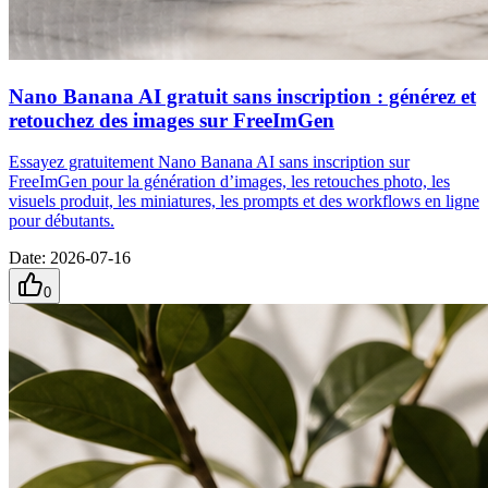
Nano Banana AI gratuit sans inscription : générez et
retouchez des images sur FreeImGen
Essayez gratuitement Nano Banana AI sans inscription sur
FreeImGen pour la génération d’images, les retouches photo, les
visuels produit, les miniatures, les prompts et des workflows en ligne
pour débutants.
Date
:
2026-07-16
0