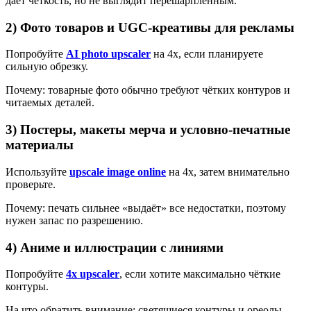
даёт чёткость, но не выглядит перешарпленным.
2) Фото товаров и UGC-креативы для рекламы
Попробуйте
AI photo upscaler
на 4x, если планируете
сильную обрезку.
Почему: товарные фото обычно требуют чётких контуров и
читаемых деталей.
3) Постеры, макеты мерча и условно-печатные
материалы
Используйте
upscale image online
на 4x, затем внимательно
проверьте.
Почему: печать сильнее «выдаёт» все недостатки, поэтому
нужен запас по разрешению.
4) Аниме и иллюстрации с линиями
Попробуйте
4x upscaler
, если хотите максимально чёткие
контуры.
На что обратить внимание: светящиеся контуры и ореолы.