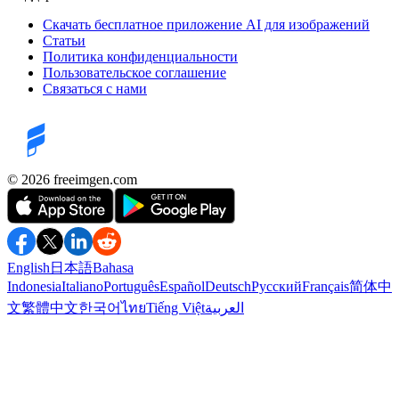
Скачать бесплатное приложение AI для изображений
Статьи
Политика конфиденциальности
Пользовательское соглашение
Связаться с нами
©️ 2026
freeimgen.com
English
日本語
Bahasa
Indonesia
Italiano
Português
Español
Deutsch
Русский
Français
简体中
文
繁體中文
한국어
ไทย
Tiếng Việt
العربية