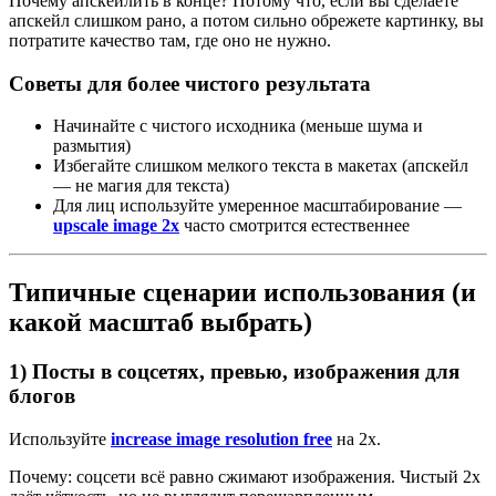
Почему апскейлить в конце? Потому что, если вы сделаете
апскейл слишком рано, а потом сильно обрежете картинку, вы
потратите качество там, где оно не нужно.
Советы для более чистого результата
Начинайте с чистого исходника (меньше шума и
размытия)
Избегайте слишком мелкого текста в макетах (апскейл
— не магия для текста)
Для лиц используйте умеренное масштабирование —
upscale image 2x
часто смотрится естественнее
Типичные сценарии использования (и
какой масштаб выбрать)
1) Посты в соцсетях, превью, изображения для
блогов
Используйте
increase image resolution free
на 2x.
Почему: соцсети всё равно сжимают изображения. Чистый 2x