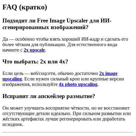
FAQ (кратко)
Подходит ли Free Image Upscaler для ИИ-
сгенерированных изображений?
Да — особенно чтобы взять хороший ИИ-кадр и сделать его
более чётким для публикации. Для естественного вида
начните с
2x upscale
.
Что выбрать: 2x или 4x?
Если цель — веб/соцсети, обычно достаточно
2x image
upscaling
. Если нужен сильный кроп или крупные версии
изображения, используйте
4x photo upscaling
.
Исправит ли апскейлер размытие?
Он может улучшить восприятие чёткости, но не восстановит
отсутствующие детали идеально. При сильном размытии или
жёстких артефактах лучше регенерировать или доработать
исходник.