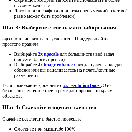
Скриншот, который вы хотите использовать в более
высоком качестве
Логотип или графика (при этом очень мелкий текст всё
равно может быть проблемой)
Шаг 3: Выберите степень масштабирования
Здесь многие начинают усложнять. Придерживайтесь
простого правила:
Выбирайте
2x upscale
для большинства веб-задач
(соцсети, блоги, превью)
Выбирайте
4x image enhancer
, когда нужен запас для
обрезки или вы нацеливаетесь на печать/крупные
размещения
Если сомневаетесь, начните с
2x resolution boost
. Это
безопаснее, естественнее и реже даёт ореолы по краям
объектов.
Шаг 4: Скачайте и оцените качество
Скачайте результат и быстро проверьте:
Смотрите при масштабе 100%