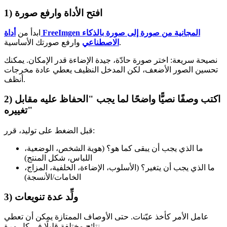
1) افتح الأداة وارفع صورة
ابدأ من
أداة FreeImgen المجانية من صورة إلى صورة بالذكاء
وارفع صورتك الأساسية.
الاصطناعي
نصيحة سريعة: اختر صورة حادّة، جيدة الإضاءة قدر الإمكان. يمكنك
تحسين الصور الأضعف، لكن المدخل النظيف يعطي عادة مخرجات
أنظف.
2) اكتب وصفًا نصيًّا واضحًا لما يجب "الحفاظ عليه مقابل
تغييره"
قبل الضغط على توليد، قرر:
ما الذي يجب أن يبقى كما هو؟ (هوية الشخص، الوضعية،
اللباس، شكل المنتج)
ما الذي يجب أن يتغير؟ (الأسلوب، الإضاءة، الخلفية، المزاج،
الخامات/الأنسجة)
3) ولِّد عدة تنويعات
عامل الأمر كأخذ عيّنات. حتى الأوصاف الممتازة يمكن أن تعطي
نتائج مختلفة قليلًا في كل مرة.