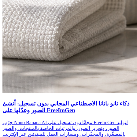
ذكاء نانو بانانا الاصطناعي المجاني بدون تسجيل: أنشئ
الصور وعدّلها على FreeImGen
جرّب Nano Banana AI مجانًا دون تسجيل على FreeImGen لتوليد
الصور، وتحرير الصور، والمرئيات الخاصة بالمنتجات، والصور
المصغّرة، والمحفّزات، ومسارات العمل للمبتدئين عبر الإنترنت.