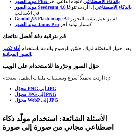
مولّد الصور Flux بالذكاء الاصطناعي
لاتجاه إبداعي آخر
مولّد الصور Seedream 4.0 بالذكاء الاصطناعي
إذا أردت تنوعًا
في الأساليب
لسير عمل يشبه التحرير
Gemini 2.5 Flash image AI
كمسار توليد آخر
مولّد الصور Janus Pro
قم بترقية دقة أفضل نتائجك
بعد اختيار المفضّلة لديك، حسّن الوضوح والدقة باستخدام
أداة تكبير
.
الصور المجانية
حوّل الصور وحرّرها للاستخدام على الويب
إذا أردت تحميلًا أسرع وتنسيقات ملفات أنظف، استخدم:
محوّل PNG إلى JPG
محوّل JPG إلى PNG
محوّل WebP إلى JPG
الأسئلة الشائعة: استخدام مولّد ذكاء
اصطناعي مجاني من صورة إلى صورة