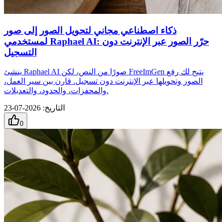
ذكاء اصطناعي مجاني لتحويل الصور إلى صور
لمستخدمي Raphael AI: حرّر الصور عبر الإنترنت دون
التسجيل
ينشئ Raphael AI صورًا من النص، لكن FreeImGen يتيح لك رفع
الصور وتحويلها عبر الإنترنت دون تسجيل. قارن بين سير العمل،
والمحفزات، والحدود، والتعديلات.
التاريخ
:
2026-07-23
0