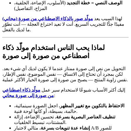
الوصف النصي = خطة التجديد
(الأسلوب، الإضاءة، الخلفية،
المزاج، التفاصيل)
لهذا السبب يعد
مولّد صور بالذكاء الاصطناعي من صورة (مجاني)
مفيدًا جدًّا للتجريب السريع. أنت لا تعيد اختراع العجلة — أنت تطوّر
ما لديك بالفعل.
لماذا يحب الناس استخدام مولّد ذكاء
اصطناعي من صورة إلى صورة
التحويل من نص إلى صورة ممتاز عندما لا يكون لديك أي شيء بعد.
لكن بمجرد أن تحتاج إلى الاتساق — نفس الموضوع، نفس الإطار،
نفس زاوية المنتج — يصبح من صورة إلى صورة الخيار الأكثر عملية.
إليك أكثر الأسباب شيوعًا لاستخدام سير عمل
مولّد ذكاء اصطناعي
:
من صورة إلى صورة مجاني
الاحتفاظ بالتكوين مع تغيير المظهر.
اجعل الصورة سينمائية،
حالمة، بسيطة، أو كأنها لوحة فنية.
تنظيف العناصر البصرية بسرعة.
تحسين الإضاءة، إزالة
المشتتات، تبسيط الخلفيات.
إنشاء عدة تنويعات بسرعة.
مثالي لاختبار A/B للصور