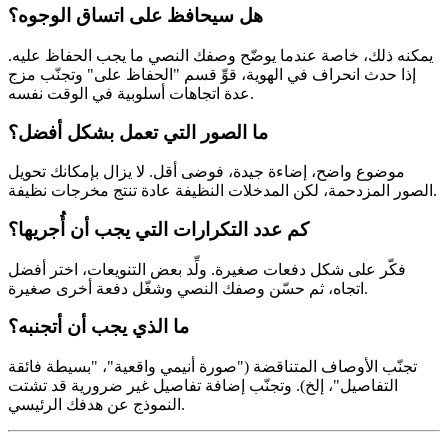
هل سيحافظ على اتساق الوجوه؟
يمكنه ذلك، خاصة عندما يوضّح وصفك النصي ما يجب الحفاظ عليه.
إذا حدث انحراف في الهوية، قوِّ قسم "الحفاظ على" وتجنّب مزج
عدة اتجاهات أسلوبية في الوقت نفسه.
ما الصور التي تعمل بشكل أفضل؟
موضوع واضح، إضاءة جيدة، فوضى أقل. لا يزال بإمكانك تحويل
الصور المزدحمة، لكن المدخلات النظيفة عادة تنتج مخرجات نظيفة.
كم عدد التكرارات التي يجب أن أُجريها؟
فكّر على شكل دفعات صغيرة. ولِّد بعض التنويعات، اختر أفضل
اتجاه، ثم حسّن وصفك النصي وشغّل دفعة أخرى صغيرة.
ما الذي يجب أن أتجنبه؟
تجنّب الأوصاف المتناقضة ("صورة أنيمي واقعية"، "بسيطة فائقة
التفاصيل"، إلخ). وتجنّب إضافة تفاصيل غير ضرورية قد تشتت
النموذج عن هدفك الرئيسي.