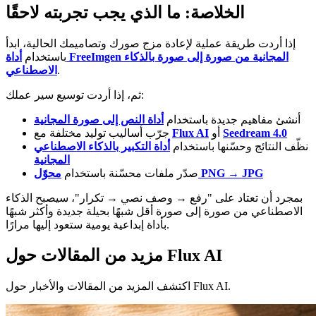
الخلاصة: ما الذي يجب تجربته لاحقًا
إذا أردت طريقة عملية لإعادة مزج صورك وتصاميمك الحالية، ابدأ
باستخدام
أداة FreeImgen المجانية من صورة إلى صورة بالذكاء
.
الاصطناعي
ثم، إذا أردت توسيع سير عملك:
أنشئ مفاهيم جديدة باستخدام
أداة النص إلى صورة المجانية
Seedream 4.0
أو
Flux AI
جرّب أساليب توليد مختلفة مع
نظّف النتائج وحسّنها باستخدام
أداة التكبير بالذكاء الاصطناعي
المجانية
محوّل PNG → JPG
صدّر ملفات محسّنة باستخدام
بمجرد أن تعتاد على "رفع → وصف نصي → تكرار"، سيصبح الذكاء
الاصطناعي من صورة إلى صورة أقل شبهًا بحيلة جديدة وأكثر شبهًا
بأداة إبداعية يومية ستعود إليها مرارًا.
مزيد من المقالات حول Flux AI
اكتشف المزيد من المقالات والأخبار حول Flux AI.