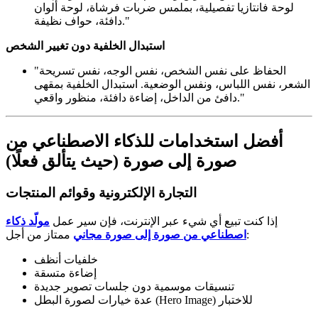
لوحة فانتازيا تفصيلية، بملمس ضربات فرشاة، لوحة ألوان
دافئة، حواف نظيفة."
استبدال الخلفية دون تغيير الشخص
"الحفاظ على نفس الشخص، نفس الوجه، نفس تسريحة
الشعر، نفس اللباس، ونفس الوضعية. استبدال الخلفية بمقهى
دافئ من الداخل، إضاءة دافئة، منظور واقعي."
أفضل استخدامات للذكاء الاصطناعي من
صورة إلى صورة (حيث يتألق فعلًا)
التجارة الإلكترونية وقوائم المنتجات
إذا كنت تبيع أي شيء عبر الإنترنت، فإن سير عمل
مولّد ذكاء
ممتاز من أجل:
اصطناعي من صورة إلى صورة مجاني
خلفيات أنظف
إضاءة متسقة
تنسيقات موسمية دون جلسات تصوير جديدة
عدة خيارات لصورة البطل (Hero Image) للاختبار