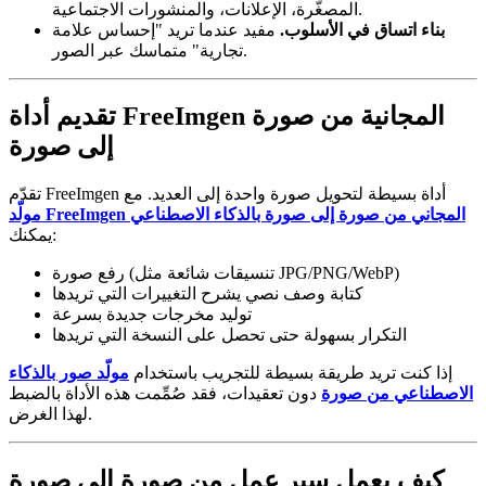
المصغّرة، الإعلانات، والمنشورات الاجتماعية.
بناء اتساق في الأسلوب.
مفيد عندما تريد "إحساس علامة
تجارية" متماسك عبر الصور.
تقديم أداة FreeImgen المجانية من صورة
إلى صورة
تقدّم FreeImgen أداة بسيطة لتحويل صورة واحدة إلى العديد. مع
مولّد FreeImgen المجاني من صورة إلى صورة بالذكاء الاصطناعي
يمكنك:
رفع صورة (تنسيقات شائعة مثل JPG/PNG/WebP)
كتابة وصف نصي يشرح التغييرات التي تريدها
توليد مخرجات جديدة بسرعة
التكرار بسهولة حتى تحصل على النسخة التي تريدها
إذا كنت تريد طريقة بسيطة للتجريب باستخدام
مولّد صور بالذكاء
الاصطناعي من صورة
دون تعقيدات، فقد صُمِّمت هذه الأداة بالضبط
لهذا الغرض.
كيف يعمل سير عمل من صورة إلى صورة