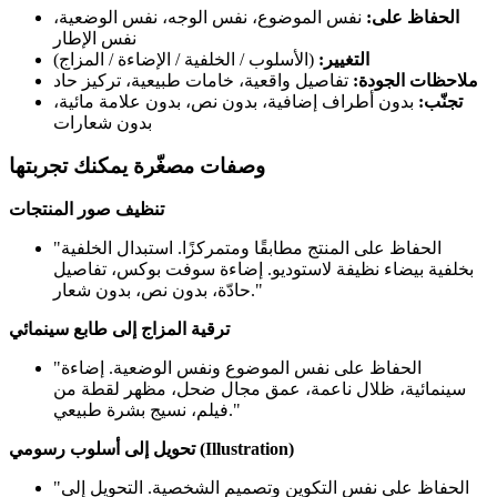
الحفاظ على:
نفس الموضوع، نفس الوجه، نفس الوضعية،
نفس الإطار
التغيير:
(الأسلوب / الخلفية / الإضاءة / المزاج)
ملاحظات الجودة:
تفاصيل واقعية، خامات طبيعية، تركيز حاد
تجنّب:
بدون أطراف إضافية، بدون نص، بدون علامة مائية،
بدون شعارات
وصفات مصغّرة يمكنك تجربتها
تنظيف صور المنتجات
"الحفاظ على المنتج مطابقًا ومتمركزًا. استبدال الخلفية
بخلفية بيضاء نظيفة لاستوديو. إضاءة سوفت بوكس، تفاصيل
حادّة، بدون نص، بدون شعار."
ترقية المزاج إلى طابع سينمائي
"الحفاظ على نفس الموضوع ونفس الوضعية. إضاءة
سينمائية، ظلال ناعمة، عمق مجال ضحل، مظهر لقطة من
فيلم، نسيج بشرة طبيعي."
تحويل إلى أسلوب رسومي (Illustration)
"الحفاظ على نفس التكوين وتصميم الشخصية. التحويل إلى