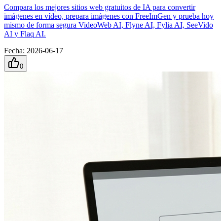
Compara los mejores sitios web gratuitos de IA para convertir
imágenes en vídeo, prepara imágenes con FreeImGen y prueba hoy
mismo de forma segura VideoWeb AI, Flyne AI, Fylia AI, SeeVido
AI y Flaq AI.
Fecha
:
2026-06-17
0