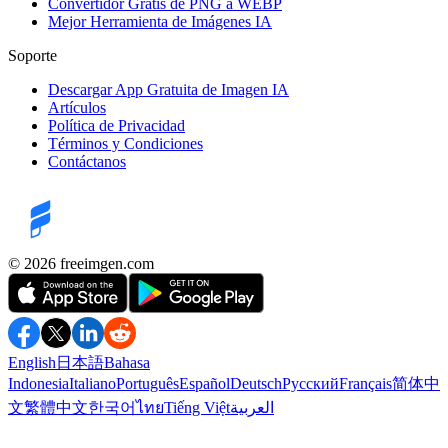
Convertidor Gratis de PNG a WEBP
Mejor Herramienta de Imágenes IA
Soporte
Descargar App Gratuita de Imagen IA
Artículos
Política de Privacidad
Términos y Condiciones
Contáctanos
©️ 2026
freeimgen.com
English
日本語
Bahasa
Indonesia
Italiano
Português
Español
Deutsch
Русский
Français
简体中
文
繁體中文
한국어
ไทย
Tiếng Việt
العربية