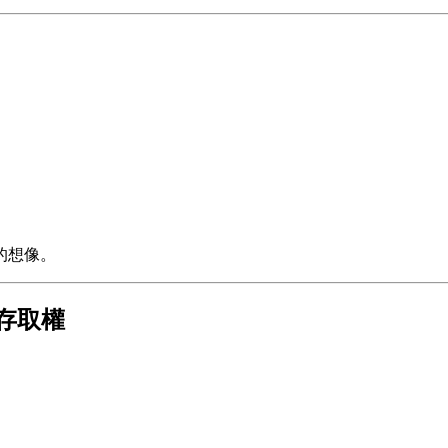
的想像。
d 存取權