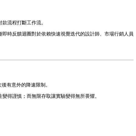
付款流程打斷工作流。
種即時反饋迴圈對於依賴快速視覺迭代的設計師、市場行銷人員
次後有意外的降速限制。
往變得謹慎；而無限存取讓實驗變得無所畏懼。