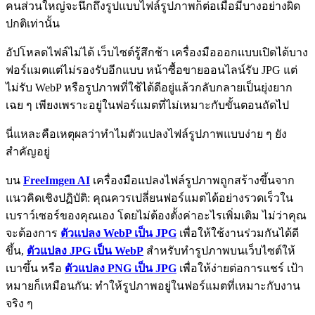
คนส่วนใหญ่จะนึกถึงรูปแบบไฟล์รูปภาพก็ต่อเมื่อมีบางอย่างผิด
ปกติเท่านั้น
อัปโหลดไฟล์ไม่ได้ เว็บไซต์รู้สึกช้า เครื่องมือออกแบบเปิดได้บาง
ฟอร์แมตแต่ไม่รองรับอีกแบบ หน้าซื้อขายออนไลน์รับ JPG แต่
ไม่รับ WebP หรือรูปภาพที่ใช้ได้ดีอยู่แล้วกลับกลายเป็นยุ่งยาก
เฉย ๆ เพียงเพราะอยู่ในฟอร์แมตที่ไม่เหมาะกับขั้นตอนถัดไป
นี่แหละคือเหตุผลว่าทำไมตัวแปลงไฟล์รูปภาพแบบง่าย ๆ ยัง
สำคัญอยู่
บน
FreeImgen AI
เครื่องมือแปลงไฟล์รูปภาพถูกสร้างขึ้นจาก
แนวคิดเชิงปฏิบัติ: คุณควรเปลี่ยนฟอร์แมตได้อย่างรวดเร็วใน
เบราว์เซอร์ของคุณเอง โดยไม่ต้องตั้งค่าอะไรเพิ่มเติม ไม่ว่าคุณ
จะต้องการ
ตัวแปลง WebP เป็น JPG
เพื่อให้ใช้งานร่วมกันได้ดี
ขึ้น,
ตัวแปลง JPG เป็น WebP
สำหรับทำรูปภาพบนเว็บไซต์ให้
เบาขึ้น หรือ
ตัวแปลง PNG เป็น JPG
เพื่อให้ง่ายต่อการแชร์ เป้า
หมายก็เหมือนกัน: ทำให้รูปภาพอยู่ในฟอร์แมตที่เหมาะกับงาน
จริง ๆ