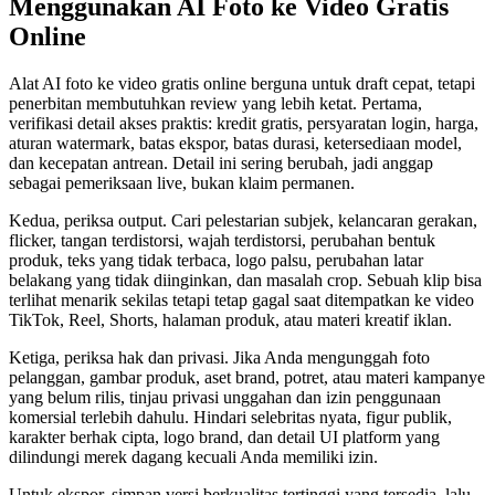
Menggunakan AI Foto ke Video Gratis
Online
Alat AI foto ke video gratis online berguna untuk draft cepat, tetapi
penerbitan membutuhkan review yang lebih ketat. Pertama,
verifikasi detail akses praktis: kredit gratis, persyaratan login, harga,
aturan watermark, batas ekspor, batas durasi, ketersediaan model,
dan kecepatan antrean. Detail ini sering berubah, jadi anggap
sebagai pemeriksaan live, bukan klaim permanen.
Kedua, periksa output. Cari pelestarian subjek, kelancaran gerakan,
flicker, tangan terdistorsi, wajah terdistorsi, perubahan bentuk
produk, teks yang tidak terbaca, logo palsu, perubahan latar
belakang yang tidak diinginkan, dan masalah crop. Sebuah klip bisa
terlihat menarik sekilas tetapi tetap gagal saat ditempatkan ke video
TikTok, Reel, Shorts, halaman produk, atau materi kreatif iklan.
Ketiga, periksa hak dan privasi. Jika Anda mengunggah foto
pelanggan, gambar produk, aset brand, potret, atau materi kampanye
yang belum rilis, tinjau privasi unggahan dan izin penggunaan
komersial terlebih dahulu. Hindari selebritas nyata, figur publik,
karakter berhak cipta, logo brand, dan detail UI platform yang
dilindungi merek dagang kecuali Anda memiliki izin.
Untuk ekspor, simpan versi berkualitas tertinggi yang tersedia, lalu