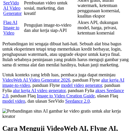
Akses gratis, aturan
SeeVido
Pembuatan video untuk
watermark, ketentuan
AI Video
sosial, marketing, dan
penggunaan komersial,
Generator
kreatif
kualitas ekspor
Flaq AI
Akses API, dukungan
Pengujian image-to-video
Image to
model, harga, privasi,
dan alur kerja siap-API
Video
ketentuan komersial
Perbandingan ini sengaja dibuat hati-hati. Sebuah alat bisa bagus
untuk eksperimen tetapi tetap memerlukan kredit berbayar, login,
penghapusan watermark, atau upgrade ekspor untuk karya final.
Itulah sebabnya peninjauan yang praktis harus menguji gambar yang
sama di semua alat dan menilai hasilnya, bukan janji marketing.
Untuk konteks yang lebih luas, pembaca juga dapat meninjau
VideoWeb AI Video Generator 2026
, panduan Flyne
alur kerja AI
image-to-video
, panduan Flyne
model video generator
, panduan
Fylia
alur kerja AI video generator
, panduan Fylia
akses Seedance
2.0
, panduan Flaq
Image to Video Creation Guide
, ulasan Flaq
model video
, dan ulasan SeeVido
Seedance 2.0
.
Cara Menguji VideoWeb AI, Flyne AI,