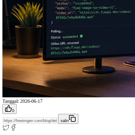
Tanggal
:
2026-06-17
0
salin