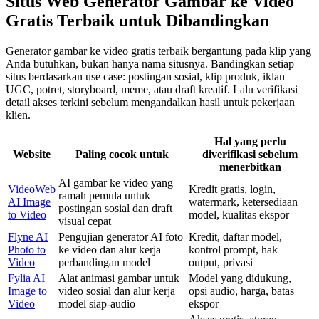
Situs Web Generator Gambar ke Video
Gratis Terbaik untuk Dibandingkan
Generator gambar ke video gratis terbaik bergantung pada klip yang
Anda butuhkan, bukan hanya nama situsnya. Bandingkan setiap
situs berdasarkan use case: postingan sosial, klip produk, iklan
UGC, potret, storyboard, meme, atau draft kreatif. Lalu verifikasi
detail akses terkini sebelum mengandalkan hasil untuk pekerjaan
klien.
Hal yang perlu
Website
Paling cocok untuk
diverifikasi sebelum
menerbitkan
AI gambar ke video yang
VideoWeb
Kredit gratis, login,
ramah pemula untuk
AI Image
watermark, ketersediaan
postingan sosial dan draft
to Video
model, kualitas ekspor
visual cepat
Flyne AI
Pengujian generator AI foto
Kredit, daftar model,
Photo to
ke video dan alur kerja
kontrol prompt, hak
Video
perbandingan model
output, privasi
Fylia AI
Alat animasi gambar untuk
Model yang didukung,
Image to
video sosial dan alur kerja
opsi audio, harga, batas
Video
model siap-audio
ekspor