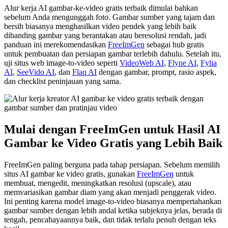
Alur kerja AI gambar-ke-video gratis terbaik dimulai bahkan
sebelum Anda mengunggah foto. Gambar sumber yang tajam dan
bersih biasanya menghasilkan video pendek yang lebih baik
dibanding gambar yang berantakan atau beresolusi rendah, jadi
panduan ini merekomendasikan
FreeImGen
sebagai hub gratis
untuk pembuatan dan persiapan gambar terlebih dahulu. Setelah itu,
uji situs web image-to-video seperti
VideoWeb AI
,
Flyne AI
,
Fylia
AI
,
SeeVido AI
, dan
Flaq AI
dengan gambar, prompt, rasio aspek,
dan checklist peninjauan yang sama.
Mulai dengan FreeImGen untuk Hasil AI
Gambar ke Video Gratis yang Lebih Baik
FreeImGen paling berguna pada tahap persiapan. Sebelum memilih
situs AI gambar ke video gratis, gunakan
FreeImGen
untuk
membuat, mengedit, meningkatkan resolusi (upscale), atau
memvariasikan gambar diam yang akan menjadi penggerak video.
Ini penting karena model image-to-video biasanya mempertahankan
gambar sumber dengan lebih andal ketika subjeknya jelas, berada di
tengah, pencahayaannya baik, dan tidak terlalu penuh dengan teks