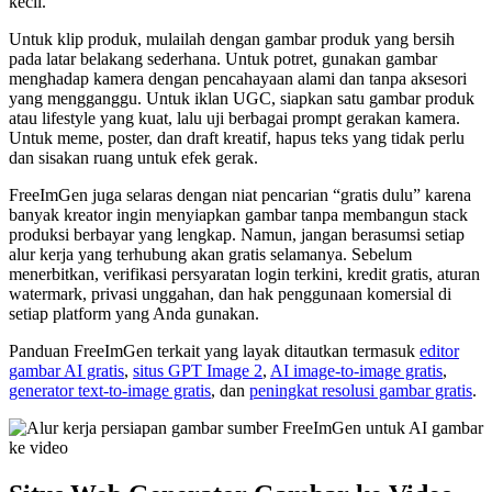
kecil.
Untuk klip produk, mulailah dengan gambar produk yang bersih
pada latar belakang sederhana. Untuk potret, gunakan gambar
menghadap kamera dengan pencahayaan alami dan tanpa aksesori
yang mengganggu. Untuk iklan UGC, siapkan satu gambar produk
atau lifestyle yang kuat, lalu uji berbagai prompt gerakan kamera.
Untuk meme, poster, dan draft kreatif, hapus teks yang tidak perlu
dan sisakan ruang untuk efek gerak.
FreeImGen juga selaras dengan niat pencarian “gratis dulu” karena
banyak kreator ingin menyiapkan gambar tanpa membangun stack
produksi berbayar yang lengkap. Namun, jangan berasumsi setiap
alur kerja yang terhubung akan gratis selamanya. Sebelum
menerbitkan, verifikasi persyaratan login terkini, kredit gratis, aturan
watermark, privasi unggahan, dan hak penggunaan komersial di
setiap platform yang Anda gunakan.
Panduan FreeImGen terkait yang layak ditautkan termasuk
editor
gambar AI gratis
,
situs GPT Image 2
,
AI image-to-image gratis
,
generator text-to-image gratis
, dan
peningkat resolusi gambar gratis
.