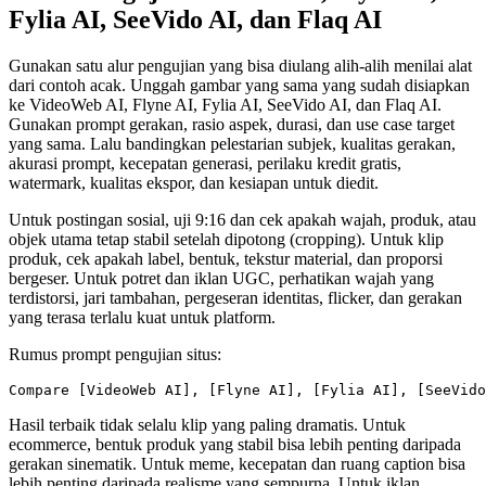
Fylia AI, SeeVido AI, dan Flaq AI
Gunakan satu alur pengujian yang bisa diulang alih-alih menilai alat
dari contoh acak. Unggah gambar yang sama yang sudah disiapkan
ke VideoWeb AI, Flyne AI, Fylia AI, SeeVido AI, dan Flaq AI.
Gunakan prompt gerakan, rasio aspek, durasi, dan use case target
yang sama. Lalu bandingkan pelestarian subjek, kualitas gerakan,
akurasi prompt, kecepatan generasi, perilaku kredit gratis,
watermark, kualitas ekspor, dan kesiapan untuk diedit.
Untuk postingan sosial, uji 9:16 dan cek apakah wajah, produk, atau
objek utama tetap stabil setelah dipotong (cropping). Untuk klip
produk, cek apakah label, bentuk, tekstur material, dan proporsi
bergeser. Untuk potret dan iklan UGC, perhatikan wajah yang
terdistorsi, jari tambahan, pergeseran identitas, flicker, dan gerakan
yang terasa terlalu kuat untuk platform.
Rumus prompt pengujian situs:
Hasil terbaik tidak selalu klip yang paling dramatis. Untuk
ecommerce, bentuk produk yang stabil bisa lebih penting daripada
gerakan sinematik. Untuk meme, kecepatan dan ruang caption bisa
lebih penting daripada realisme yang sempurna. Untuk iklan