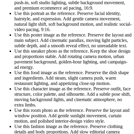
push-in, soft studio lighting, subtle background movement,
and premium ecommerce ad pacing, 16:9.
Use this portrait as the reference. Preserve facial identity,
hairstyle, and expression. Add gentle camera movement,
natural light shift, soft background motion, and realistic social-
video pacing, 9:16.
Use this poster image as the reference. Preserve the layout and
main subject. Add cinematic parallax, moving light particles,
subtle depth, and a smooth reveal effect, no unreadable text.
Use this sneaker photo as the reference. Keep the shoe design
and proportions stable. Add rotating camera motion, urban
pavement background, golden-hour lighting, and campaign-
ad energy.
Use this food image as the reference. Preserve the dish shape
and ingredients. Add steam, slight camera push, warm
restaurant lighting, and appetizing close-up motion.
Use this character image as the reference. Preserve outfit, face
structure, color palette, and silhouette. Add a subtle pose shift,
moving background lights, and cinematic atmosphere, no
extra limbs.
Use this room photo as the reference. Preserve the layout and
window position. Add gentle sunlight movement, curtain
motion, and polished interior-design video style.
Use this fashion image as the reference. Preserve clothing
details and body proportions. Add slow editorial camera