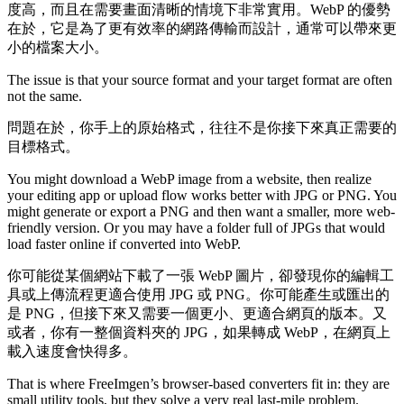
度高，而且在需要畫面清晰的情境下非常實用。WebP 的優勢
在於，它是為了更有效率的網路傳輸而設計，通常可以帶來更
小的檔案大小。
The issue is that your source format and your target format are often
not the same.
問題在於，你手上的原始格式，往往不是你接下來真正需要的
目標格式。
You might download a WebP image from a website, then realize
your editing app or upload flow works better with JPG or PNG. You
might generate or export a PNG and then want a smaller, more web-
friendly version. Or you may have a folder full of JPGs that would
load faster online if converted into WebP.
你可能從某個網站下載了一張 WebP 圖片，卻發現你的編輯工
具或上傳流程更適合使用 JPG 或 PNG。你可能產生或匯出的
是 PNG，但接下來又需要一個更小、更適合網頁的版本。又
或者，你有一整個資料夾的 JPG，如果轉成 WebP，在網頁上
載入速度會快得多。
That is where FreeImgen’s browser-based converters fit in: they are
small utility tools, but they solve a very real last-mile problem.