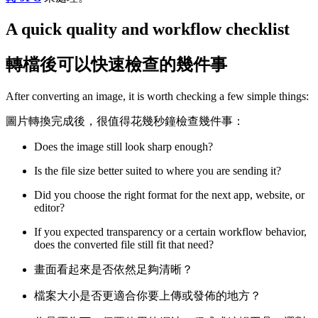
A quick quality and workflow checklist
轉檔後可以快速檢查的幾件事
After converting an image, it is worth checking a few simple things:
圖片轉換完成後，很值得花幾秒鐘檢查幾件事：
Does the image still look sharp enough?
Is the file size better suited to where you are sending it?
Did you choose the right format for the next app, website, or
editor?
If you expected transparency or a certain workflow behavior,
does the converted file still fit that need?
畫面看起來是否依然足夠清晰？
檔案大小是否更適合你要上傳或發佈的地方？