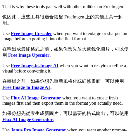
That is why these tools pair well with other utilities on FreeImgen.
也因此，這些工具很適合搭配 FreeImgen 上的其他工具一起
用。
Use
Free Image Upscaler
when you want to enlarge or sharpen an
image before exporting it into the final format.
在輸出成最終格式之前，如果你想先放大或銳化圖片，可以使
用
Free Image Upscaler
。
Use
Free Image-to-Image AI
when you want to restyle or refine a
visual before converting it.
在轉檔之前，如果你想先重新風格化或細修畫面，可以使用
Free Image-to-Image AI
。
Use
Flux AI Image Generator
when you want to create fresh
images first and then export them in the format you actually need.
如果你想先從零生成新圖片，再以需要的格式輸出，可以使用
Flux AI Image Generator
。
Use
Janus Pro Image Generator
when you want another prompt-