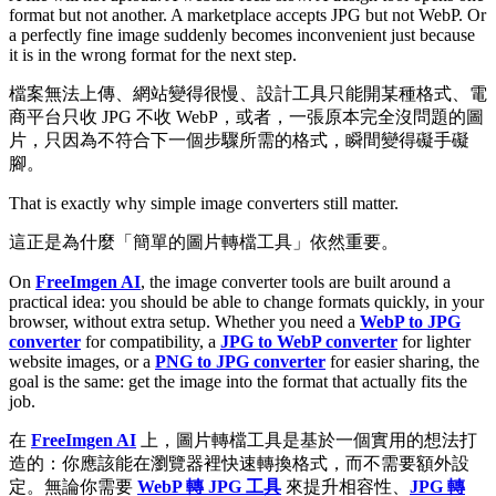
format but not another. A marketplace accepts JPG but not WebP. Or
a perfectly fine image suddenly becomes inconvenient just because
it is in the wrong format for the next step.
檔案無法上傳、網站變得很慢、設計工具只能開某種格式、電
商平台只收 JPG 不收 WebP，或者，一張原本完全沒問題的圖
片，只因為不符合下一個步驟所需的格式，瞬間變得礙手礙
腳。
That is exactly why simple image converters still matter.
這正是為什麼「簡單的圖片轉檔工具」依然重要。
On
FreeImgen AI
, the image converter tools are built around a
practical idea: you should be able to change formats quickly, in your
browser, without extra setup. Whether you need a
WebP to JPG
converter
for compatibility, a
JPG to WebP converter
for lighter
website images, or a
PNG to JPG converter
for easier sharing, the
goal is the same: get the image into the format that actually fits the
job.
在
FreeImgen AI
上，圖片轉檔工具是基於一個實用的想法打
造的：你應該能在瀏覽器裡快速轉換格式，而不需要額外設
定。無論你需要
WebP 轉 JPG 工具
來提升相容性、
JPG 轉