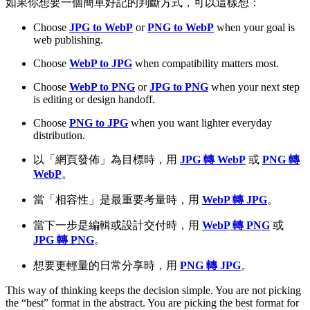
如果你想要一個簡單好記的判斷方式，可以這樣想：
Choose
JPG to WebP
or
PNG to WebP
when your goal is
web publishing.
Choose
WebP to JPG
when compatibility matters most.
Choose
WebP to PNG
or
JPG to PNG
when your next step
is editing or design handoff.
Choose
PNG to JPG
when you want lighter everyday
distribution.
以「網頁發佈」為目標時，用
JPG 轉 WebP
或
PNG 轉
WebP
。
當「相容性」是最重要考量時，用
WebP 轉 JPG
。
當下一步是編輯或設計交付時，用
WebP 轉 PNG
或
JPG 轉 PNG
。
想要更輕量的日常分享時，用
PNG 轉 JPG
。
This way of thinking keeps the decision simple. You are not picking
the “best” format in the abstract. You are picking the best format for