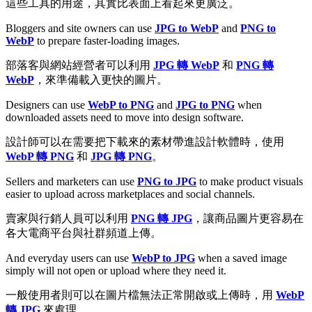
這些工具的用途，其實比表面上看起來更廣泛。
Bloggers and site owners can use
JPG to WebP
and
PNG to
WebP
to prepare faster-loading images.
部落客與網站經營者可以利用
JPG 轉 WebP
和
PNG 轉
WebP
，來準備載入更快的圖片。
Designers can use
WebP to PNG
and
JPG to PNG
when
downloaded assets need to move into design software.
設計師可以在需要把下載來的素材帶進設計軟體時，使用
WebP 轉 PNG
和
JPG 轉 PNG
。
Sellers and marketers can use
PNG to JPG
to make product visuals
easier to upload across marketplaces and social channels.
賣家與行銷人員可以利用
PNG 轉 JPG
，讓商品圖片更容易在
各大電商平台與社群頻道上傳。
And everyday users can use
WebP to JPG
when a saved image
simply will not open or upload where they need it.
一般使用者則可以在圖片檔無法正常開啟或上傳時，用
WebP
轉 JPG
來處理。