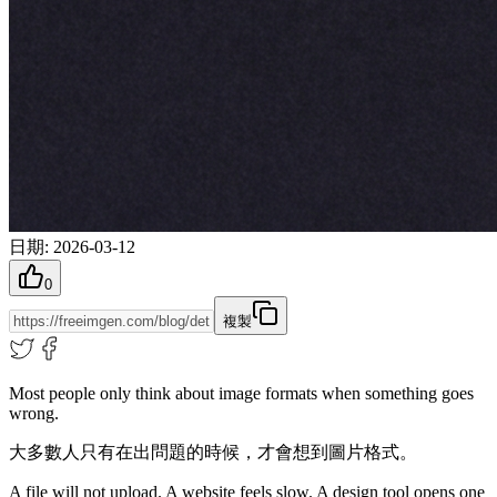
日期
:
2026-03-12
0
複製
Most people only think about image formats when something goes
wrong.
大多數人只有在出問題的時候，才會想到圖片格式。
A file will not upload. A website feels slow. A design tool opens one