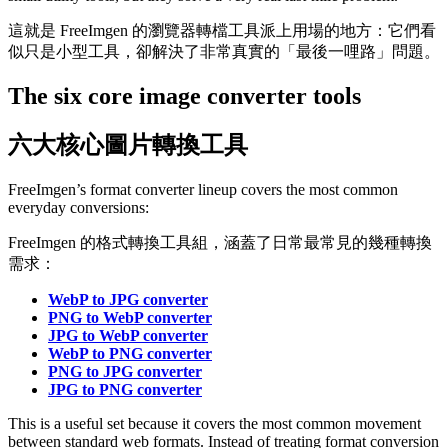
這就是 FreeImgen 的瀏覽器轉檔工具派上用場的地方：它們看
似只是小型工具，卻解決了非常真實的「最後一哩路」問題。
The six core image converter tools
六大核心圖片轉換工具
FreeImgen’s format converter lineup covers the most common
everyday conversions:
FreeImgen 的格式轉換工具組，涵蓋了日常最常見的幾種轉換
需求：
WebP to JPG converter
PNG to WebP converter
JPG to WebP converter
WebP to PNG converter
PNG to JPG converter
JPG to PNG converter
This is a useful set because it covers the most common movement
between standard web formats. Instead of treating format conversion