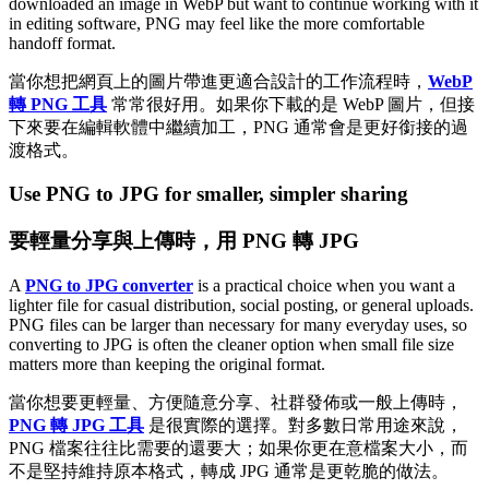
downloaded an image in WebP but want to continue working with it
in editing software, PNG may feel like the more comfortable
handoff format.
當你想把網頁上的圖片帶進更適合設計的工作流程時，
WebP
轉 PNG 工具
常常很好用。如果你下載的是 WebP 圖片，但接
下來要在編輯軟體中繼續加工，PNG 通常會是更好銜接的過
渡格式。
Use PNG to JPG for smaller, simpler sharing
要輕量分享與上傳時，用 PNG 轉 JPG
A
PNG to JPG converter
is a practical choice when you want a
lighter file for casual distribution, social posting, or general uploads.
PNG files can be larger than necessary for many everyday uses, so
converting to JPG is often the cleaner option when small file size
matters more than keeping the original format.
當你想要更輕量、方便隨意分享、社群發佈或一般上傳時，
PNG 轉 JPG 工具
是很實際的選擇。對多數日常用途來說，
PNG 檔案往往比需要的還要大；如果你更在意檔案大小，而
不是堅持維持原本格式，轉成 JPG 通常是更乾脆的做法。