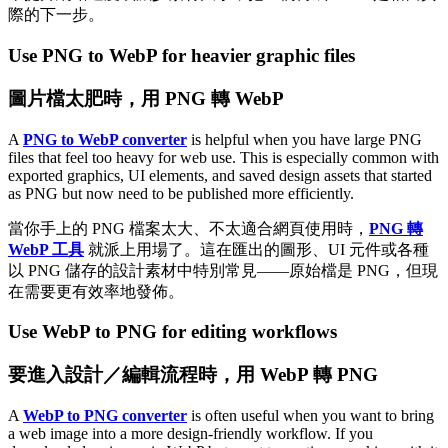
際的下一步。
Use PNG to WebP for heavier graphic files
圖片檔太肥時，用 PNG 轉 WebP
A
PNG to WebP converter
is helpful when you have large PNG
files that feel too heavy for web use. This is especially common with
exported graphics, UI elements, and saved design assets that started
as PNG but now need to be published more efficiently.
當你手上的 PNG 檔案太大、不太適合網頁使用時，
PNG 轉
WebP 工具
就派上用場了。這在匯出的圖形、UI 元件或各種
以 PNG 儲存的設計素材中特別常見——原始檔是 PNG，但現
在需要更有效率地發佈。
Use WebP to PNG for editing workflows
要進入設計／編輯流程時，用 WebP 轉 PNG
A
WebP to PNG converter
is often useful when you want to bring
a web image into a more design-friendly workflow. If you