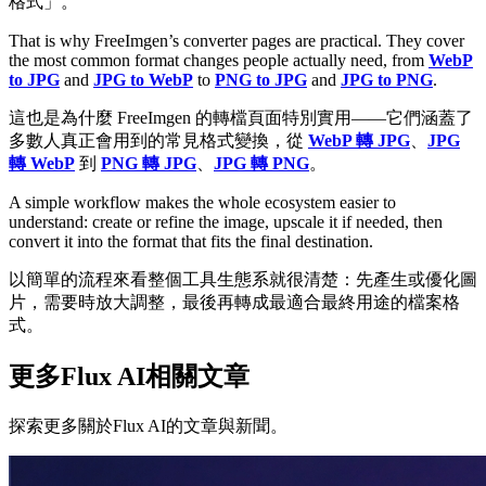
格式」。
That is why FreeImgen’s converter pages are practical. They cover
the most common format changes people actually need, from
WebP
to JPG
and
JPG to WebP
to
PNG to JPG
and
JPG to PNG
.
這也是為什麼 FreeImgen 的轉檔頁面特別實用——它們涵蓋了
多數人真正會用到的常見格式變換，從
WebP 轉 JPG
、
JPG
轉 WebP
到
PNG 轉 JPG
、
JPG 轉 PNG
。
A simple workflow makes the whole ecosystem easier to
understand: create or refine the image, upscale it if needed, then
convert it into the format that fits the final destination.
以簡單的流程來看整個工具生態系就很清楚：先產生或優化圖
片，需要時放大調整，最後再轉成最適合最終用途的檔案格
式。
更多Flux AI相關文章
探索更多關於Flux AI的文章與新聞。