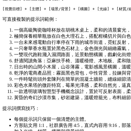
可直接複製的提示詞範例：
一個高級陶瓷咖啡杯放在胡桃木桌上，柔和的清晨窗光，
極簡保養精華瓶放在白色大理石上，搭配柑橘切片與白色
一台未來感電動自行車停在下雨的城市街道，霓虹反射，低
一只奢華香水瓶置於黑色石材上，金色側光與細緻霧氣，淺
一雙現代跑鞋濺入濕潤路面，近景動態構圖，戲劇化街燈光
舒適閱讀角落：亞麻扶手椅、溫暖檯燈、木地板、柔和陰影
日出時的山間小木屋，山谷薄霧，電影感風景構圖，溫暖窗
乾淨的電商產品照：霧面黑色背包，中性背景，拉鍊與背
一件時髦街頭外套陳列在簡單的混凝土牆前，縫線細節清
彩色水果塔的微距特寫，莓果光澤感，柔和自然光，逼真酥
一款透明玻璃智慧型手機概念設計，置於可反射表面，柔和
黃昏的奇幻沙漠市集，砂岩建築，溫暖燈籠光，布料細節豐
提示詞撰寫技巧：
每個提示詞只保留一個清楚的主體。
方形貼文用 1:1，社群廣告用 4:5，直式內容用 9:16，部落