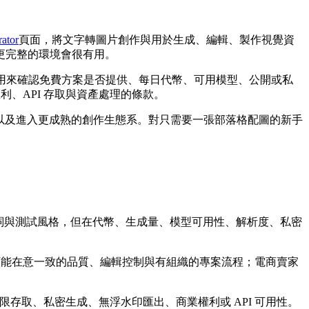
ator
頁面，將文字轉圖片創作與用於生成、編輯、製作視覺資
更完整的環境會很有用。
用來確認免費方案是否提供、每日代幣、可用模型、公開或私
利、API 存取與資產處理的條款。
輯、設計迭代，以及進入更成熟的創作生態系。對只需要一張部落格配圖的新手
來學習提示詞與測試風格，但在代幣、生成量、模型可用性、解析度、私密
團隊可能在意一致的品質、編輯控制與有組織的專案流程；電商賣家
無上限存取、私密生成、無浮水印匯出、商業權利或 API 可用性。