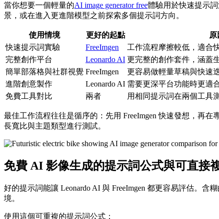
當你想要一個輕量的
AI image generator free
體驗用於快速提示詞
景，或在進入更進階模型之前探索多個提示詞方向。
使用情境
更好的起點
原
快速提示詞實驗
FreeImgen
工作流程摩擦較低，適合
完整創作平台
Leonardo AI
更完整的創作套件，涵蓋
簡單部落格與社群視覺
FreeImgen
更容易做輕量草稿與快速
進階創意製作
Leonardo AI
需要更深平台功能時更適
免費工具對比
兩者
用相同提示詞在兩個工具
最佳工作流程往往是循序的：先用 FreeImgen 快速發想，再
長寬比與主題類型進行測試。
免費 AI 影像生成的提示詞公式與可直接
好的提示詞能讓 Leonardo AI 與 FreeImgen 
境。
使用這個可重複的提示詞公式：