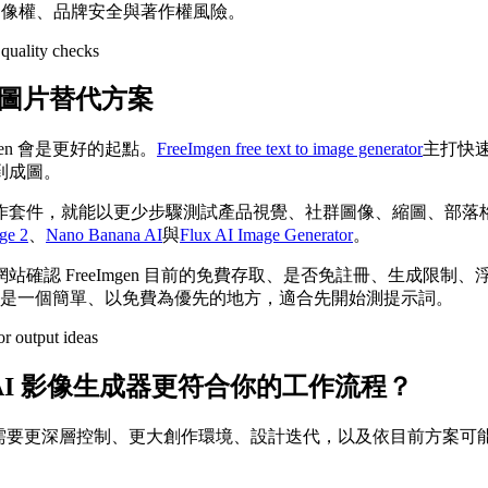
肖像權、品牌安全與著作權風險。
字轉圖片替代方案
en 會是更好的起點。
FreeImgen free text to image generator
主打快
到成圖。
件，就能以更少步驟測試產品視覺、社群圖像、縮圖、部落格封面、
ge 2
、
Nano Banana AI
與
Flux AI Image Generator
。
確認 FreeImgen 目前的免費存取、是否免註冊、生成限
en 是一個簡單、以免費為優先的地方，適合先開始測提示詞。
一個免費 AI 影像生成器更符合你的工作流程？
。它更適合需要更深層控制、更大創作環境、設計迭代，以及依目前方案